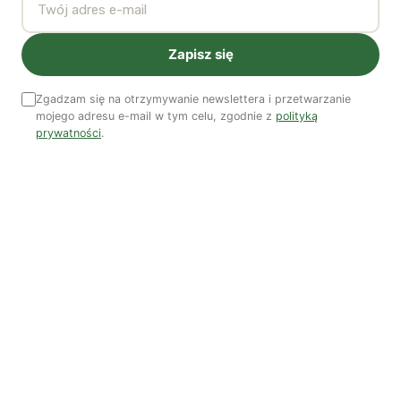
ITC istnieje dopiero od 2006 r. Tak więc, gdy gra toczy
się sprawiedliwie, udowodniliśmy, że energia słoneczna
Zapisz się
może współzawodniczyć z każdym innym źródłem
energii”.
Zgadzam się na otrzymywanie newslettera i przetwarzanie
mojego adresu e-mail w tym celu, zgodnie z
polityką
prywatności
.
5. Pensylwania
Im mniej się mówi o brudnym sektorze energetycznym
Pensylwanii, który zawiera zdecydowanie za dużo
energii węglowej i jądrowej, tym lepiej. Głównie z racji
tego, że jest on rozpowszechniony i rocznie
odpowiedzialny za ponad 250 ton CO2, zajmując
trzecie miejsce za Kalifornią i Teksasem. Tylko jego
stolica, Pittsburgh, jest największym w kraju
trucicielem cząstkami pyłów, więc można spokojnie
powiedzieć, że ten stan może stać się tylko bardziej