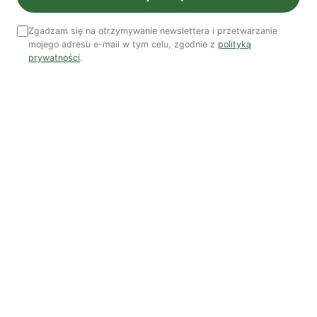
Zgadzam się na otrzymywanie newslettera i przetwarzanie
mojego adresu e-mail w tym celu, zgodnie z
polityką
prywatności
.
Zobacz wszystkie numery →
Nasi autorzy
OSTATNIO PUBLIKOWALI