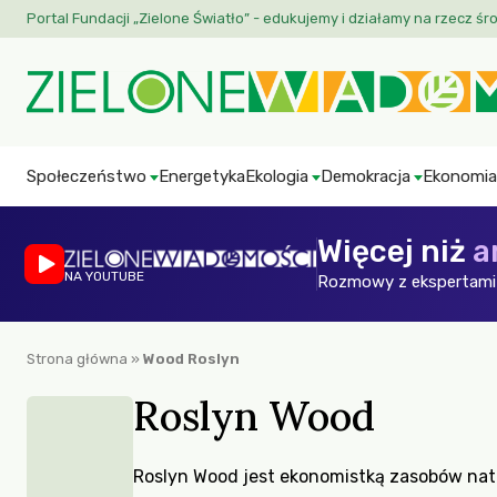
Portal Fundacji „Zielone Światło” - edukujemy i działamy na rzecz śr
Społeczeństwo
Energetyka
Ekologia
Demokracja
Ekonomia
Więcej niż
a
NA YOUTUBE
Rozmowy z ekspertami 
Strona główna
»
Wood Roslyn
Roslyn Wood
Roslyn Wood jest ekonomistką zasobów nat