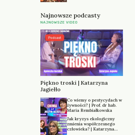
Najnowsze podcasty
NAJNOWSZE VIDEO
Podcast
Piękno troski | Katarzyna
Jagiełło
Co wiemy o pestycydach w
żywności? | Prof. dr hab.
Maria Rembiałkowska
Jak kryzys ekologiczny
zmienia współczesnego
człowieka? | Katarzyna
Kurska-Wilk