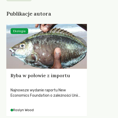
Publikacje autora
Ekologia
Ryba w połowie z importu
Najnowsze wydanie raportu New
Economics Foundation o zależności Unii
Europejskiej od importu ryb pokazuje, że
europejskie łowiska nadal są poważnie
Roslyn Wood
zagrożone.