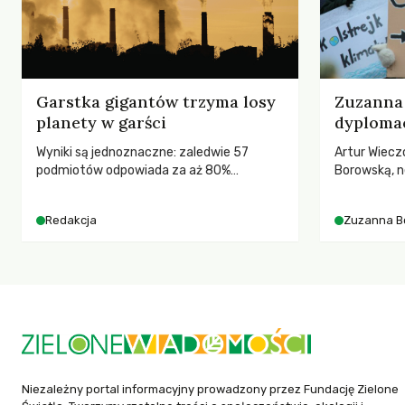
Garstka gigantów trzyma losy
Zuzanna 
planety w garści
dyplomac
Wyniki są jednoznaczne: zaledwie 57
Artur Wiecz
podmiotów odpowiada za aż 80%
Borowską, n
globalnych emisji CO2.
YOUNGO – o 
różnorodnośc
Redakcja
Zuzanna B
ruchach kl
Niezależny portal informacyjny prowadzony przez Fundację Zielone