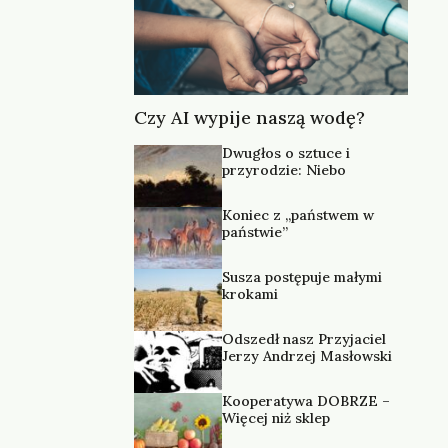
Czy AI wypije naszą wodę?
Dwugłos o sztuce i
przyrodzie: Niebo
Koniec z „państwem w
państwie”
Susza postępuje małymi
krokami
Odszedł nasz Przyjaciel
Jerzy Andrzej Masłowski
Kooperatywa DOBRZE –
Więcej niż sklep