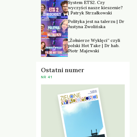
System ETS2. Czy
wyczyści nasze kieszenie?
| Patryk Strzałkowski
Polityka jest na talerzu | Dr
Justyna Zwolińska
„Żołnierze Wyklęci” czyli
polski Hot Take | Dr hab.
Piotr Majewski
Ostatni numer
NR 41