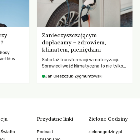
czy
Zanieczyszczającym
c?
dopłacamy – zdrowiem,
klimatem, pieniędzmi
Głosy
ietlik w
Sabotaż transformacji w motoryzacji.
niczych w
Sprawiedliwość klimatyczna to nie tylko
.
kwestia tego, kto emituje, a raczej – kto
Jan Oleszczuk-Zygmuntowski
ponosi konsekwencje globalnego
ocieplenia.
cja
Przydatne linki
Zielone Godziny
 Światło
Podcast
zielonegodziny.pl
cji
Czasopismo