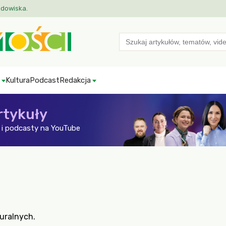
odowiska.
Search
for:
Kultura
Podcast
Redakcja
rtykuły
i podcasty na YouTube
uralnych.