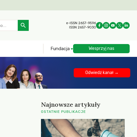
Search Button
e-ISSN 2657-9596
ISSN 2657-9030
Fundacja
Wesprzyj nas
Odwiedź kanał →
Najnowsze artykuły
OSTATNIE PUBLIKACJE