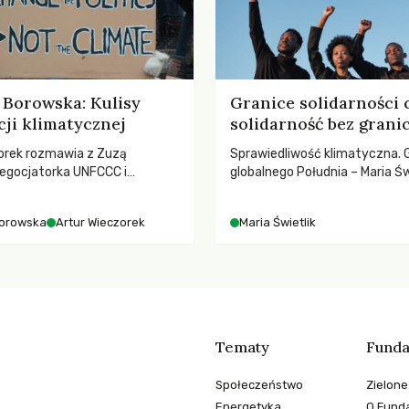
Borowska: Kulisy
Granice solidarności 
ji klimatycznej
solidarność bez grani
orek rozmawia z Zuzą
Sprawiedliwość klimatyczna. 
egocjatorka UNFCCC i
globalnego Południa – Maria Św
kuluarach COP, tokenizmie,
rozmowach o prawach pracow
i i nadziei pokładanej w
czasach globalnych podziałów
orowska
Artur Wieczorek
Maria Świetlik
imatycznych
Tematy
Funda
Społeczeństwo
Zielone
Energetyka
O Funda