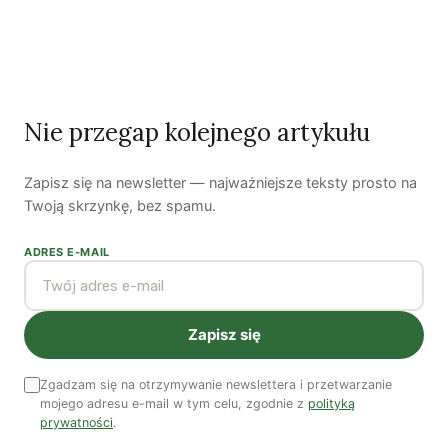
Nie przegap kolejnego artykułu
Czy AI wypije naszą wodę?
Zapisz się na newsletter — najważniejsze teksty prosto na
Dwugłos o sztuce i przyrodzie: Niebo
Twoją skrzynkę, bez spamu.
Koniec z „państwem w państwie”
ADRES E-MAIL
Susza postępuje małymi krokami
Zapisz się
Odszedł nasz Przyjaciel Jerzy Andrzej Masłowski
Zgadzam się na otrzymywanie newslettera i przetwarzanie
Kooperatywa DOBRZE – Więcej niż sklep
mojego adresu e-mail w tym celu, zgodnie z
polityką
prywatności
.