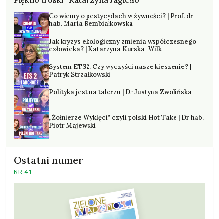
Piękno troski | Katarzyna Jagiełło
Co wiemy o pestycydach w żywności? | Prof. dr
hab. Maria Rembiałkowska
Jak kryzys ekologiczny zmienia współczesnego
człowieka? | Katarzyna Kurska-Wilk
System ETS2. Czy wyczyści nasze kieszenie? |
Patryk Strzałkowski
Polityka jest na talerzu | Dr Justyna Zwolińska
„Żołnierze Wyklęci” czyli polski Hot Take | Dr hab.
Piotr Majewski
Ostatni numer
NR 41