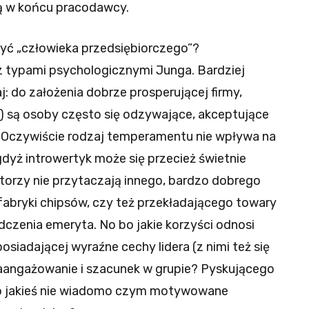
ą w końcu pracodawcy.
yć „człowieka przedsiębiorczego”?
z typami psychologicznymi Junga. Bardziej
: do założenia dobrze prosperującej firmy,
 są osoby często się odzywające, akceptujące
. Oczywiście rodzaj temperamentu nie wpływa na
gdyż introwertyk może się przecież świetnie
utorzy nie przytaczają innego, bardzo dobrego
abryki chipsów, czy też przekładającego towary
dczenia emeryta. No bo jakie korzyści odnosi
siadającej wyraźne cechy lidera (z nimi też się
zaangażowanie i szacunek w grupie? Pyskującego
go jakieś nie wiadomo czym motywowane