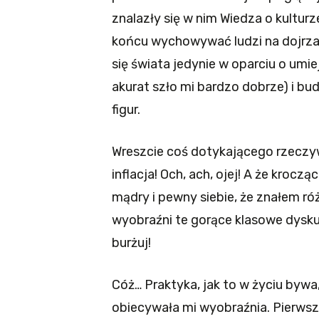
znalazły się w nim Wiedza o kultur
końcu wychowywać ludzi na dojrzał
się świata jedynie w oparciu o umi
akurat szło mi bardzo dobrze) i b
figur.
Wreszcie coś dotykającego rzeczyw
inflacja! Och, ach, ojej! A że kroczą
mądry i pewny siebie, że znałem róż
wyobraźni te gorące klasowe dyskus
burżuj!
Cóż… Praktyka, jak to w życiu bywa,
obiecywała mi wyobraźnia. Pierwsz