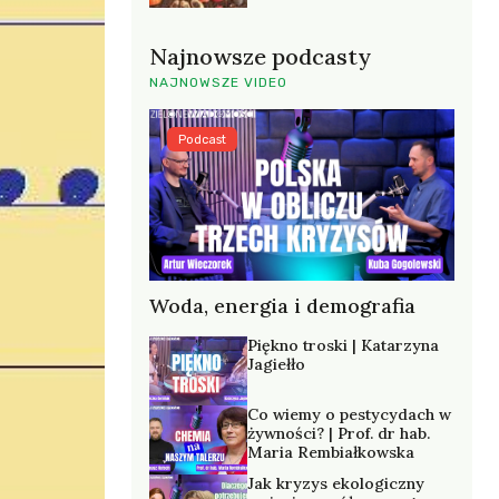
Najnowsze podcasty
NAJNOWSZE VIDEO
Podcast
Woda, energia i demografia
Piękno troski | Katarzyna
Jagiełło
Co wiemy o pestycydach w
żywności? | Prof. dr hab.
Maria Rembiałkowska
Jak kryzys ekologiczny