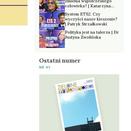
zmienia współczesnego
człowieka? | Katarzyna
Kurska-Wilk
System ETS2. Czy
wyczyści nasze kieszenie?
| Patryk Strzałkowski
Polityka jest na talerzu | Dr
Justyna Zwolińska
Ostatni numer
NR 41