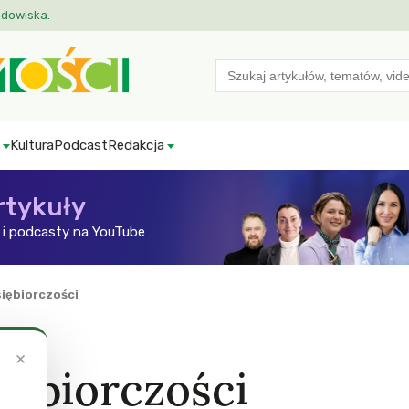
odowiska.
Search
for:
Kultura
Podcast
Redakcja
rtykuły
i podcasty na YouTube
siębiorczości
×
iębiorczości