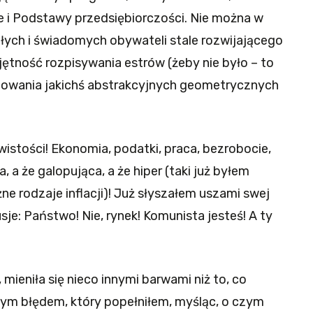
ze i Podstawy przedsiębiorczości. Nie można w
ych i świadomych obywateli stale rozwijającego
ejętność rozpisywania estrów (żeby nie było – to
udowania jakichś abstrakcyjnych geometrycznych
istości! Ekonomia, podatki, praca, bezrobocie,
ca, a że galopująca, a że hiper (taki już byłem
ne rodzaje inflacji)! Już słyszałem uszami swej
je: Państwo! Nie, rynek! Komunista jesteś! A ty
 mieniła się nieco innymi barwami niż to, co
ym błędem, który popełniłem, myśląc, o czym