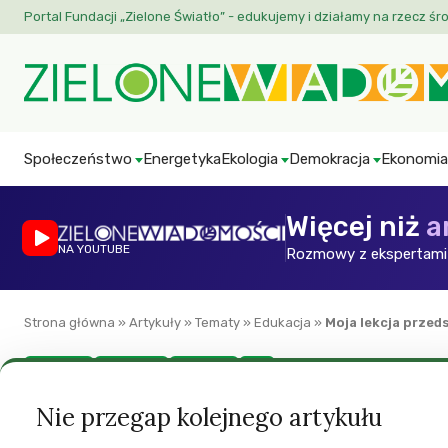
Portal Fundacji „Zielone Światło” - edukujemy i działamy na rzecz śr
Społeczeństwo
Energetyka
Ekologia
Demokracja
Ekonomia
Więcej niż
a
NA YOUTUBE
Rozmowy z ekspertami 
Strona główna
»
Artykuły
»
Tematy
»
Edukacja
»
Moja lekcja przed
Edukacja
Ekonomia
Felietony
ZW
Moja lekcja przeds
Nie przegap kolejnego artykułu