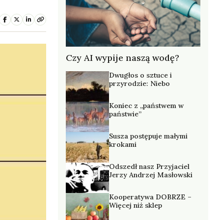
Czy AI wypije naszą wodę?
Dwugłos o sztuce i
przyrodzie: Niebo
Koniec z „państwem w
państwie”
Susza postępuje małymi
krokami
Odszedł nasz Przyjaciel
Jerzy Andrzej Masłowski
Kooperatywa DOBRZE –
Więcej niż sklep