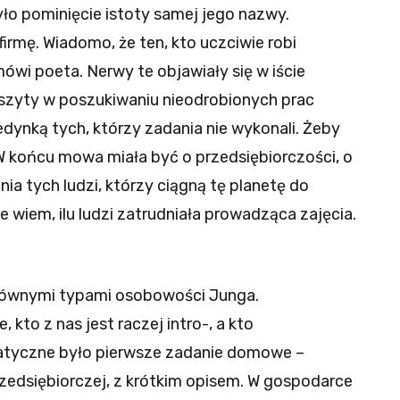
ło pominięcie istoty samej jego nazwy.
irmę. Wiadomo, że ten, kto uczciwie robi
mówi poeta. Nerwy te objawiały się w iście
zyty w poszukiwaniu nieodrobionych prac
dynką tych, którzy zadania nie wykonali. Żeby
. W końcu mowa miała być o przedsiębiorczości, o
a tych ludzi, którzy ciągną tę planetę do
e wiem, ilu ludzi zatrudniała prowadząca zajęcia.
łównymi typami osobowości Junga.
 kto z nas jest raczej intro-, a kto
tyczne było pierwsze zadanie domowe –
zedsiębiorczej, z krótkim opisem. W gospodarce