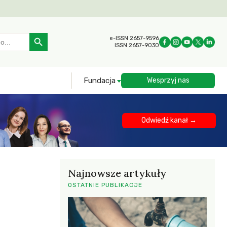
Search Button
e-ISSN 2657-9596
ISSN 2657-9030
Fundacja
Wesprzyj nas
Odwiedź kanał →
Najnowsze artykuły
OSTATNIE PUBLIKACJE