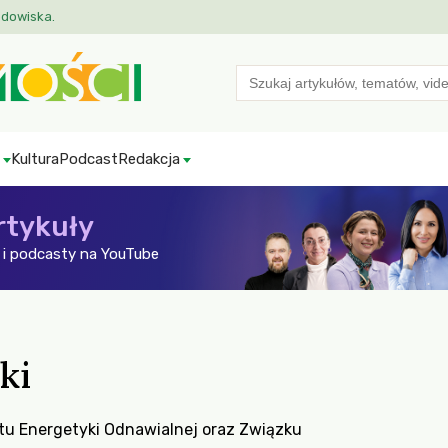
odowiska.
Search
for:
Kultura
Podcast
Redakcja
rtykuły
i podcasty na YouTube
ki
utu Energetyki Odnawialnej oraz Związku