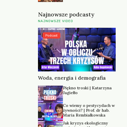
Najnowsze podcasty
NAJNOWSZE VIDEO
Podcast
Woda, energia i demografia
Piękno troski | Katarzyna
Jagiełło
Co wiemy o pestycydach w
żywności? | Prof. dr hab.
Maria Rembiałkowska
Jak kryzys ekologiczny