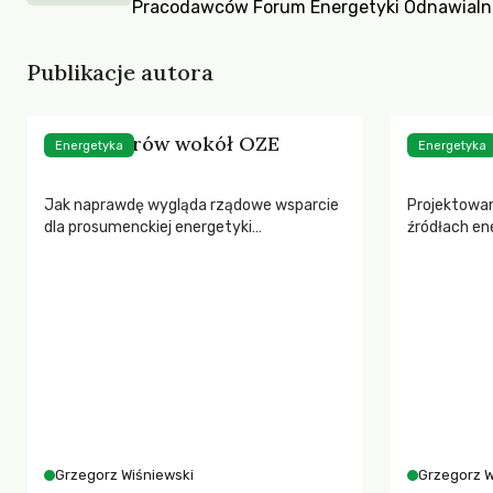
Pracodawców Forum Energetyki Odnawialn
Publikacje autora
Gra pozorów wokół OZE
Wspieraj
Energetyka
Energetyka
Jak naprawdę wygląda rządowe wsparcie
Projektowa
dla prosumenckiej energetyki
źródłach en
odnawialnej?
system wspa
w Polsce. Z
mają na cel
umożliwieni
projektu reg
mikroinstal
szybkiego r
prosumenck
Grzegorz Wiśniewski
Grzegorz W