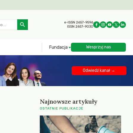
Search Button
e-ISSN 2657-9596
ISSN 2657-9030
Fundacja
Wesprzyj nas
Odwiedź kanał →
Najnowsze artykuły
OSTATNIE PUBLIKACJE