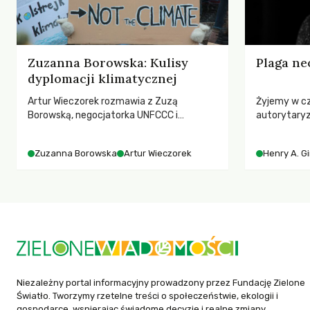
Zuzanna Borowska: Kulisy
Plaga ne
dyplomacji klimatycznej
Artur Wieczorek rozmawia z Zuzą
Żyjemy w c
Borowską, negocjatorka UNFCCC i
autorytary
YOUNGO – o kuluarach COP, tokenizmie,
pedagog Hen
różnorodności i nadziei pokładanej w
korporacyjn
Zuzanna Borowska
Artur Wieczorek
Henry A. G
ruchach klimatycznych
społeczeńs
uniwersytet
wychowają 
Niezależny portal informacyjny prowadzony przez Fundację Zielone
Światło. Tworzymy rzetelne treści o społeczeństwie, ekologii i
gospodarce, wspierając świadome decyzje i realne zmiany.