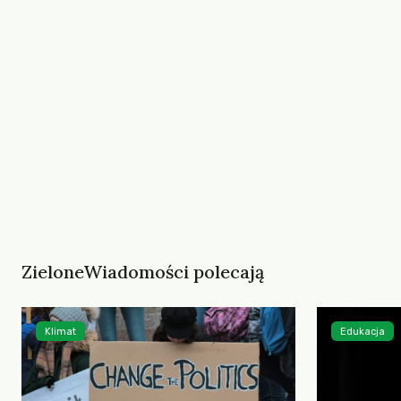
ZieloneWiadomości polecają
Klimat
Edukacja