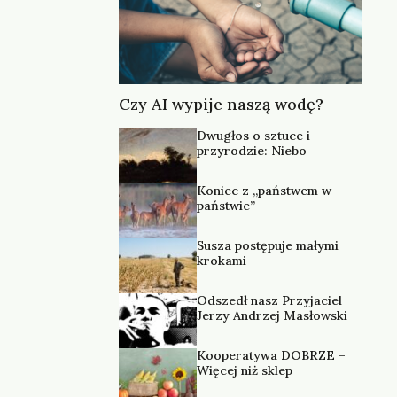
Czy AI wypije naszą wodę?
Dwugłos o sztuce i
przyrodzie: Niebo
Koniec z „państwem w
państwie”
Susza postępuje małymi
krokami
Odszedł nasz Przyjaciel
Jerzy Andrzej Masłowski
Kooperatywa DOBRZE –
Więcej niż sklep