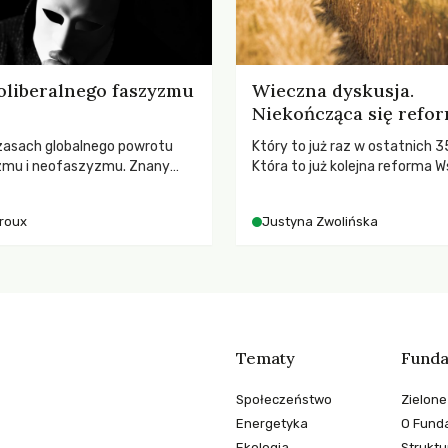
oliberalnego faszyzmu
Wieczna dyskusja.
Niekończąca się refo
zasach globalnego powrotu
Który to już raz w ostatnich 3
zmu i neofaszyzmu. Znany
Która to już kolejna reforma W
ry A. Giroux ostrzega przed
Polityki Rolnej (WPR) mająca c
ą tyranią niszczącą
rolników i odpowiadać na potr
iroux
Justyna Zwolińska
two. Czy współczesne
społeczne?
y obronią swoją niezależność i
świadomych obywateli?
Tematy
Funda
Społeczeństwo
Zielone
Energetyka
O Funda
Ekologia
Struktu