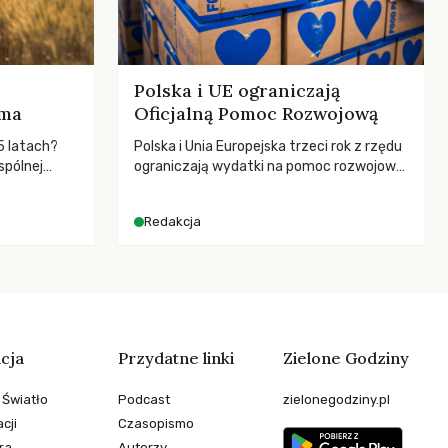
Polska i UE ograniczają
rma
Oficjalną Pomoc Rozwojową
5 latach?
Polska i Unia Europejska trzeci rok z rzędu
spólnej
ograniczają wydatki na pomoc rozwojową
hronić
– wynika z najnowszych danych OECD za
zeby
2025 rok. Spadki obejmują także wsparcie
Redakcja
dla krajów najbardziej potrzebujących, a
globalnie odnotowano największe
tąpnięcie ODA w historii. Jakie będą
konsekwencje tych decyzji dla świata
dotkniętego kryzysami i ubóstwem?
cja
Przydatne linki
Zielone Godziny
 Światło
Podcast
zielonegodziny.pl
cji
Czasopismo
ra
Autorzy