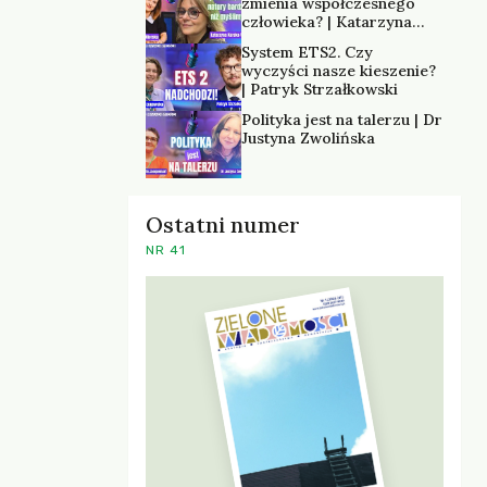
zmienia współczesnego
człowieka? | Katarzyna
Kurska-Wilk
System ETS2. Czy
wyczyści nasze kieszenie?
| Patryk Strzałkowski
Polityka jest na talerzu | Dr
Justyna Zwolińska
Ostatni numer
NR 41