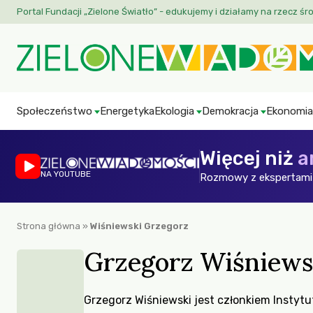
Portal Fundacji „Zielone Światło” - edukujemy i działamy na rzecz śr
Społeczeństwo
Energetyka
Ekologia
Demokracja
Ekonomia
Więcej niż
a
NA YOUTUBE
Rozmowy z ekspertami 
Strona główna
»
Wiśniewski Grzegorz
Grzegorz Wiśniews
Grzegorz Wiśniewski jest członkiem Instyt