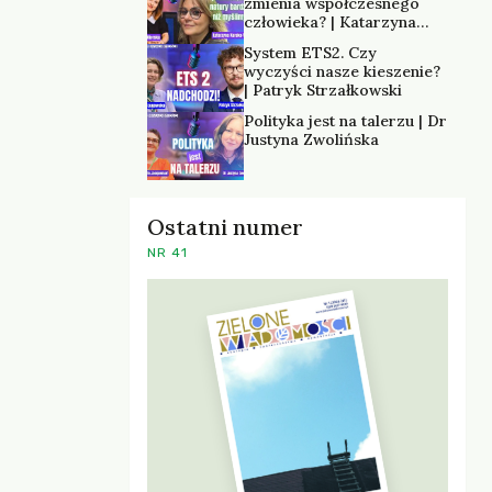
zmienia współczesnego
człowieka? | Katarzyna
Kurska-Wilk
System ETS2. Czy
wyczyści nasze kieszenie?
| Patryk Strzałkowski
Polityka jest na talerzu | Dr
Justyna Zwolińska
Ostatni numer
NR 41