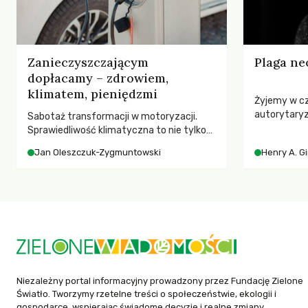
Zanieczyszczającym
Plaga ne
dopłacamy – zdrowiem,
klimatem, pieniędzmi
Żyjemy w c
autorytary
Sabotaż transformacji w motoryzacji.
pedagog Hen
Sprawiedliwość klimatyczna to nie tylko
korporacyjn
kwestia tego, kto emituje, a raczej – kto
Jan Oleszczuk-Zygmuntowski
Henry A. G
społeczeńs
ponosi konsekwencje globalnego
uniwersytet
ocieplenia.
wychowają 
Niezależny portal informacyjny prowadzony przez Fundację Zielone
Światło. Tworzymy rzetelne treści o społeczeństwie, ekologii i
gospodarce, wspierając świadome decyzje i realne zmiany.