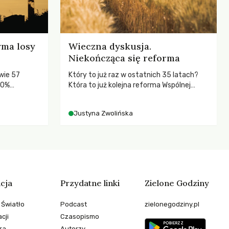
yma losy
Wieczna dyskusja.
Niekończąca się reforma
wie 57
Który to już raz w ostatnich 35 latach?
80%
Która to już kolejna reforma Wspólnej
Polityki Rolnej (WPR) mająca chronić
rolników i odpowiadać na potrzeby
Justyna Zwolińska
społeczne?
cja
Przydatne linki
Zielone Godziny
 Światło
Podcast
zielonegodziny.pl
cji
Czasopismo
ra
Autorzy