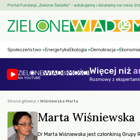
Portal Fundacji „Zielone Światło” - edukujemy i działamy na rzecz śr
Społeczeństwo
Energetyka
Ekologia
Demokracja
Ekonomia
Więcej niż
a
NA YOUTUBE
Rozmowy z ekspertami 
Strona główna
»
Wiśniewska Marta
Marta Wiśniewska
Dr Marta Wiśniewska jest członkinią Grup