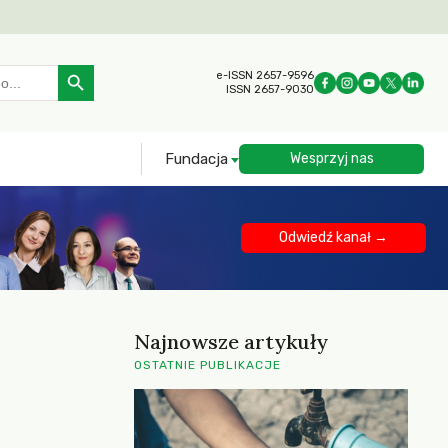
Search Button
e-ISSN 2657-9596
ISSN 2657-9030
Fundacja
Wesprzyj nas
Odwiedź kanał →
Najnowsze artykuły
OSTATNIE PUBLIKACJE