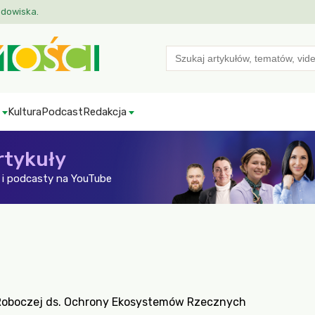
odowiska.
Search
for:
Kultura
Podcast
Redakcja
rtykuły
i podcasty na YouTube
y Roboczej ds. Ochrony Ekosystemów Rzecznych