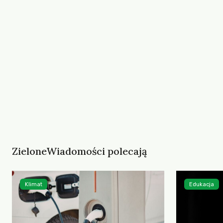
ZieloneWiadomości polecają
Klimat
Edukacja