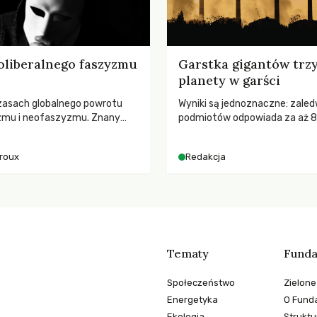
oliberalnego faszyzmu
Garstka gigantów trz
planety w garści
zasach globalnego powrotu
Wyniki są jednoznaczne: zaled
zmu i neofaszyzmu. Znany
podmiotów odpowiada za aż 
ry A. Giroux ostrzega przed
globalnych emisji CO2.
ą tyranią niszczącą
iroux
Redakcja
two. Czy współczesne
y obronią swoją niezależność i
świadomych obywateli?
Tematy
Funda
Społeczeństwo
Zielone
Energetyka
O Funda
Ekologia
Struktu