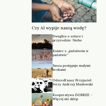
Czy AI wypije naszą wodę?
Dwugłos o sztuce i
przyrodzie: Niebo
Koniec z „państwem w
państwie”
Susza postępuje małymi
krokami
Odszedł nasz Przyjaciel
Jerzy Andrzej Masłowski
Kooperatywa DOBRZE –
Więcej niż sklep