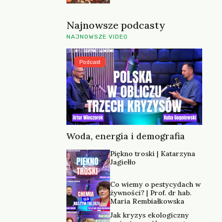
Najnowsze podcasty
NAJNOWSZE VIDEO
Podcast
Woda, energia i demografia
Piękno troski | Katarzyna
Jagiełło
Co wiemy o pestycydach w
żywności? | Prof. dr hab.
Maria Rembiałkowska
Jak kryzys ekologiczny