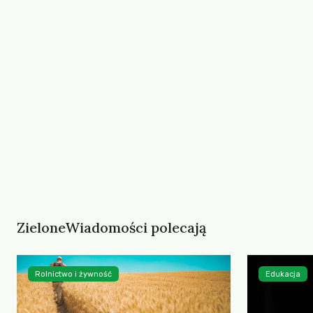
ZieloneWiadomości polecają
Rolnictwo i żywność
Edukacja