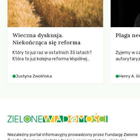
Wieczna dyskusja.
Plaga ne
Niekończąca się reforma
Który to już raz w ostatnich 35 latach?
Żyjemy w c
Która to już kolejna reforma Wspólnej
autorytary
Polityki Rolnej (WPR) mająca chronić
pedagog Hen
rolników i odpowiadać na potrzeby
korporacyjn
Justyna Zwolińska
Henry A. G
społeczne?
społeczeńs
uniwersytet
wychowają 
Niezależny portal informacyjny prowadzony przez Fundację Zielone