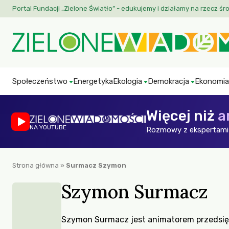
Portal Fundacji „Zielone Światło” - edukujemy i działamy na rzecz śr
Społeczeństwo
Energetyka
Ekologia
Demokracja
Ekonomia
Więcej niż
a
NA YOUTUBE
Rozmowy z ekspertami 
Strona główna
»
Surmacz Szymon
Szymon Surmacz
Szymon Surmacz jest animatorem przedsięb