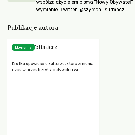
współzałożycielem pisma "Nowy Obywatel", 
wymianie. Twitter:
@szymon_surmacz
.
Publikacje autora
Stacja Wolimierz
Ekonomia
Krótka opowieść o kulturze, która zmienia
czas w przestrzeń, a indywidua we
wspólnotę.