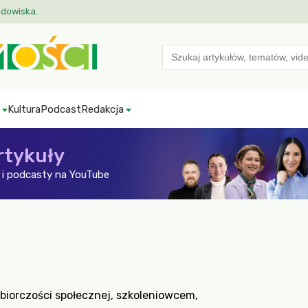
odowiska.
Search
for:
Kultura
Podcast
Redakcja
rtykuły
i podcasty na YouTube
iorczości społecznej, szkoleniowcem,