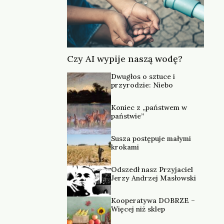
Czy AI wypije naszą wodę?
Dwugłos o sztuce i
przyrodzie: Niebo
Koniec z „państwem w
państwie”
Susza postępuje małymi
krokami
Odszedł nasz Przyjaciel
Jerzy Andrzej Masłowski
Kooperatywa DOBRZE –
Więcej niż sklep