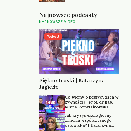
Najnowsze podcasty
NAJNOWSZE VIDEO
Podcast
Piękno troski | Katarzyna
Jagiełło
Co wiemy o pestycydach w
żywności? | Prof. dr hab.
Maria Rembiałkowska
Jak kryzys ekologiczny
zmienia współczesnego
człowieka? | Katarzyna
Kurska-Wilk