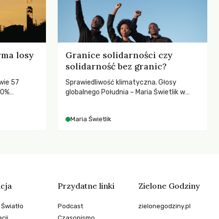
yma losy
Granice solidarności czy
solidarność bez granic?
wie 57
Sprawiedliwość klimatyczna. Głosy
80%
globalnego Południa – Maria Świetlik w
rozmowach o prawach pracowniczych w
czasach globalnych podziałów.
Maria Świetlik
cja
Przydatne linki
Zielone Godziny
 Światło
Podcast
zielonegodziny.pl
cji
Czasopismo