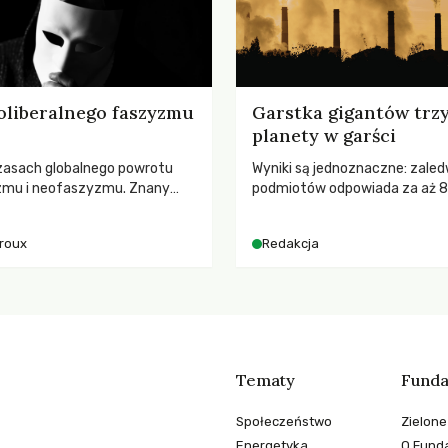
oliberalnego faszyzmu
Garstka gigantów trz
planety w garści
zasach globalnego powrotu
Wyniki są jednoznaczne: zaled
zmu i neofaszyzmu. Znany
podmiotów odpowiada za aż 
ry A. Giroux ostrzega przed
globalnych emisji CO2.
ą tyranią niszczącą
iroux
Redakcja
two. Czy współczesne
y obronią swoją niezależność i
świadomych obywateli?
Tematy
Funda
Społeczeństwo
Zielone
Energetyka
O Funda