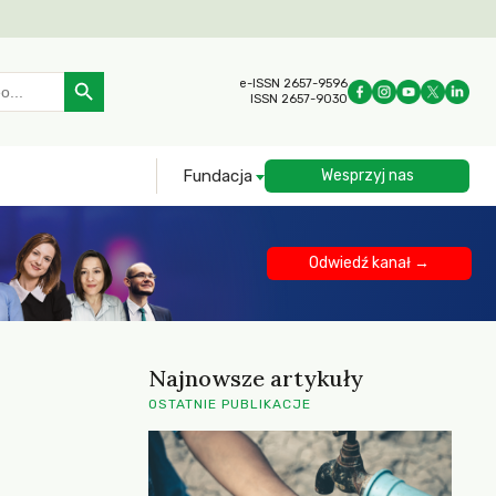
Search Button
e-ISSN 2657-9596
ISSN 2657-9030
Fundacja
Wesprzyj nas
Odwiedź kanał →
Najnowsze artykuły
OSTATNIE PUBLIKACJE