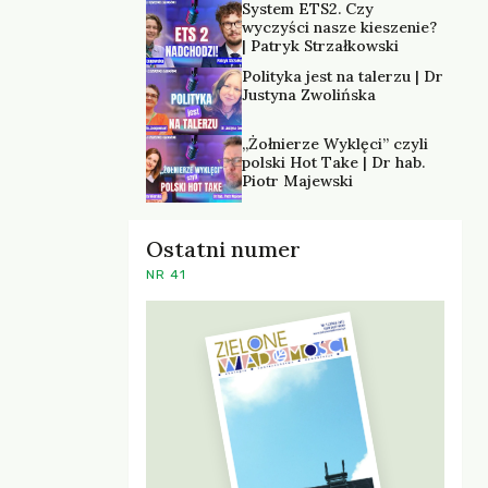
System ETS2. Czy
wyczyści nasze kieszenie?
| Patryk Strzałkowski
Polityka jest na talerzu | Dr
Justyna Zwolińska
„Żołnierze Wyklęci” czyli
polski Hot Take | Dr hab.
Piotr Majewski
Ostatni numer
NR 41