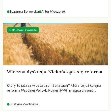
różnorodności i nadziei pokładanej w ruchach klimatycznych
Zuzanna Borowska
Artur Wieczorek
Rolnictwo i żywność
Wieczna dyskusja. Niekończąca się reforma
Który to już raz w ostatnich 35 latach? Która to już kolejna
reforma Wspólnej Polityki Rolnej (WPR) mająca chronić
rolników i odpowiadać na potrzeby społeczne?
Justyna Zwolińska