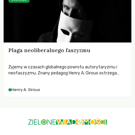
Plaga neoliberalnego faszyzmu
Żyjemy w czasach globalnego powrotu autorytaryzmu i
neofaszyzmu. Znany pedagog Henry A. Giroux ostrzega
przed korporacyjną tyranią niszczącą społeczeństwo. Czy
współczesne uniwersytety obronią swoją niezależność i
Henry A. Giroux
wychowają świadomych obywateli?