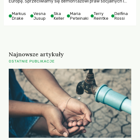
Europę. Sprzeciwiamy się demontażowi praw socjalnych i
pracowniczych. To nieprawda, że „nie ma planu B”.
Przyłączcie się do nas!
Markus
Vesna
Ska
Maria
Terry
Delfina
Drake
Jusup
Keller
Peteinaki
Reintke
Rossi
Najnowsze artykuły
OSTATNIE PUBLIKACJE