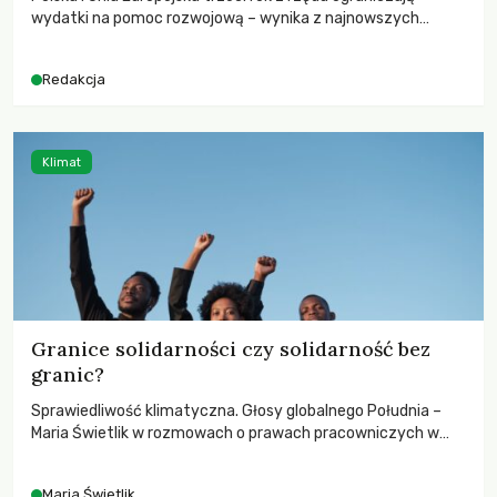
wydatki na pomoc rozwojową – wynika z najnowszych
danych OECD za 2025 rok. Spadki obejmują także wsparcie
dla krajów najbardziej potrzebujących, a globalnie
Redakcja
odnotowano największe tąpnięcie ODA w historii. Jakie będą
konsekwencje tych decyzji dla świata dotkniętego
kryzysami i ubóstwem?
Klimat
Granice solidarności czy solidarność bez
granic?
Sprawiedliwość klimatyczna. Głosy globalnego Południa –
Maria Świetlik w rozmowach o prawach pracowniczych w
czasach globalnych podziałów.
Maria Świetlik