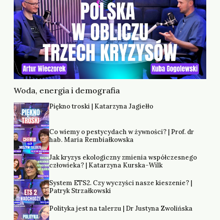
Woda, energia i demografia
Piękno troski | Katarzyna Jagiełło
Co wiemy o pestycydach w żywności? | Prof. dr
hab. Maria Rembiałkowska
Jak kryzys ekologiczny zmienia współczesnego
człowieka? | Katarzyna Kurska-Wilk
System ETS2. Czy wyczyści nasze kieszenie? |
Patryk Strzałkowski
Polityka jest na talerzu | Dr Justyna Zwolińska