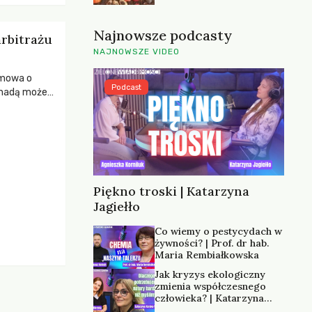
Najnowsze podcasty
arbitrażu
NAJNOWSZE VIDEO
umowa o
Podcast
anadą może
rzez
znacza dla
Piękno troski | Katarzyna
Jagiełło
Co wiemy o pestycydach w
żywności? | Prof. dr hab.
Maria Rembiałkowska
Jak kryzys ekologiczny
zmienia współczesnego
człowieka? | Katarzyna
Kurska-Wilk