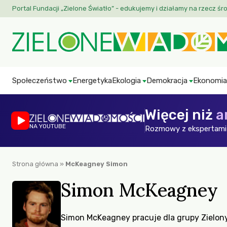
Portal Fundacji „Zielone Światło” - edukujemy i działamy na rzecz śr
Społeczeństwo
Energetyka
Ekologia
Demokracja
Ekonomia
Więcej niż
a
NA YOUTUBE
Rozmowy z ekspertami 
Strona główna
»
McKeagney Simon
Simon McKeagney
Simon McKeagney pracuje dla grupy Zielony