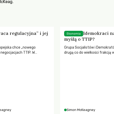
McKeag
.
aca regulacyjna” i jej
Co socjaldemokraci 
Ekonomia
myślą o TTIP?
opejska chce „nowego
Grupa Socjalistów i Demokrat
 negocjacjach TTIP. W
drugą co do wielkości frakcją 
u impasu dopomóc mają
Parlamencie Europejskim. Od i
spółpracy regulacyjnej. Co
sporo zależy. Jakie będzie ich
a tym pojęciem?
w kluczowych kwestiach zwią
TTIP?
eagney
Simon McKeagney