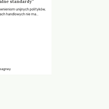
kalne standardy”
nieniom unijnych polityków,
jach handlowych nie ma
ego jak kwestie niepodlegające
eagney