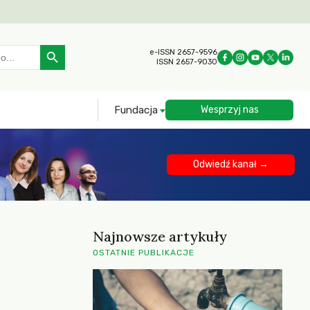
Search Button
e-ISSN 2657-9596
ISSN 2657-9030
Fundacja
Wesprzyj nas
Odwiedź kanał →
Najnowsze artykuły
OSTATNIE PUBLIKACJE