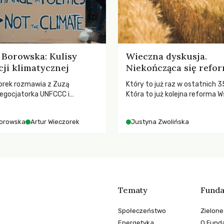
Borowska: Kulisy
Wieczna dyskusja.
ji klimatycznej
Niekończąca się refo
orek rozmawia z Zuzą
Który to już raz w ostatnich 3
egocjatorka UNFCCC i
Która to już kolejna reforma W
kuluarach COP, tokenizmie,
Polityki Rolnej (WPR) mająca c
i i nadziei pokładanej w
rolników i odpowiadać na potr
orowska
Artur Wieczorek
Justyna Zwolińska
imatycznych
społeczne?
Tematy
Funda
Społeczeństwo
Zielone
Energetyka
O Funda