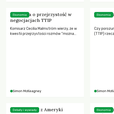
4 pytania o przejrzystość w
Wolny ha
Ekonomia
Ekonomia
negocjacjach TTIP
Komisarz Cecilia Malmström wierzy, że w
Czy porozu
kwestii przejrzystości rozmów “można
(TTIP) rzec
zrobić więcej”. Czemu więc zajmuje to tyle
miejsc prac
czasu?
Simon McKeagney
Simon McK
TTIP – widok z Ameryki
Japońska
Debaty i wywiady
Ekonomia