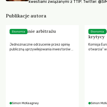
kwestiami związanymi z TTIP. Twitter:
@Si
Publikacje autora
Pudrowanie arbitrażu
„Współpr
Ekonomia
Ekonomia
krytycy
Jednoznaczne odrzucenie przez opinię
Komisja Eur
publiczną uprzywilejowania inwestorów w
otwarcia” w
mechanizmie arbitrażu nie zniechęca
przełamani
Komisji Europejskiej, która uparcie usiłuje
rozmowy o w
przeforsować to rozwiązanie w
kryje się z
porozumieniu TTIP.
Simon McKeagney
Simon McK