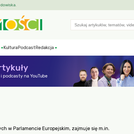
odowiska.
Search
for:
Kultura
Podcast
Redakcja
rtykuły
i podcasty na YouTube
ch w Parlamencie Europejskim, zajmuje się m.in.