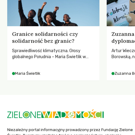
Granice solidarności czy
Zuzanna 
solidarność bez granic?
dyplomac
Sprawiedliwość klimatyczna. Głosy
Artur Wiecz
globalnego Południa – Maria Świetlik w
Borowską, n
rozmowach o prawach pracowniczych w
YOUNGO – o 
czasach globalnych podziałów.
różnorodnośc
Maria Świetlik
Zuzanna B
ruchach kl
Niezależny portal informacyjny prowadzony przez Fundację Zielone