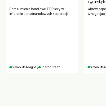
i „niety
Porozumienie handlowe TTIP leży w
Wbrew zapew
interesie ponadnarodowych korporacji,
w negocjac
które nie chcą grać z innymi na równych
czegoś taki
zasadach, twierdzi amerykańska
dyskusji.
polityczka Sharon Treat.
Simon McKeagney
Sharon Treat
Simon McK