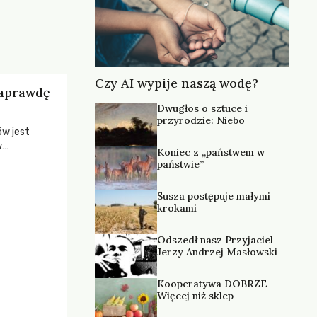
Czy AI wypije naszą wodę?
naprawdę
Dwugłos o sztuce i
przyrodzie: Niebo
ów jest
w
Koniec z „państwem w
ch głosów
państwie”
 stanowisko
zanych z
Susza postępuje małymi
krokami
Odszedł nasz Przyjaciel
Jerzy Andrzej Masłowski
Kooperatywa DOBRZE –
Więcej niż sklep