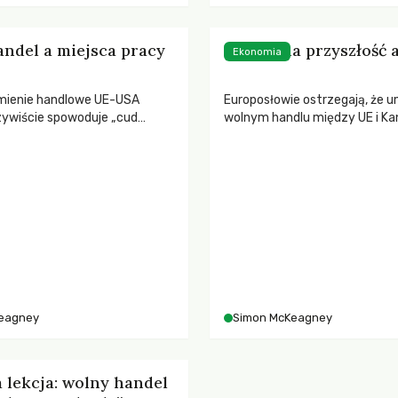
ndel a miejsca pracy
Niepewna przyszłość 
Ekonomia
mienie handlowe UE-USA
Europosłowie ostrzegają, że 
zywiście spowoduje „cud
wolnym handlu między UE i K
y”, którego potrzebuje Europa?
zostać w 2015 r. odrzucona p
Parlament Europejski. Co to o
TTIP?
eagney
Simon McKeagney
 lekcja: wolny handel