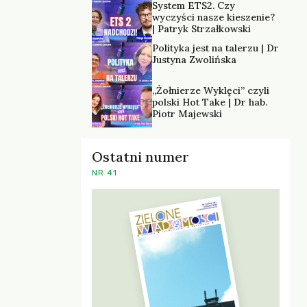
System ETS2. Czy
wyczyści nasze kieszenie?
| Patryk Strzałkowski
Polityka jest na talerzu | Dr
Justyna Zwolińska
„Żołnierze Wyklęci” czyli
polski Hot Take | Dr hab.
Piotr Majewski
Ostatni numer
NR 41