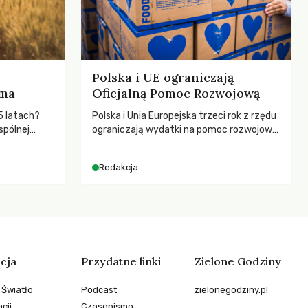
Polska i UE ograniczają
rma
Oficjalną Pomoc Rozwojową
5 latach?
Polska i Unia Europejska trzeci rok z rzędu
spólnej
ograniczają wydatki na pomoc rozwojową
hronić
– wynika z najnowszych danych OECD za
zeby
2025 rok. Spadki obejmują także wsparcie
Redakcja
dla krajów najbardziej potrzebujących, a
globalnie odnotowano największe
tąpnięcie ODA w historii. Jakie będą
konsekwencje tych decyzji dla świata
dotkniętego kryzysami i ubóstwem?
cja
Przydatne linki
Zielone Godziny
 Światło
Podcast
zielonegodziny.pl
cji
Czasopismo