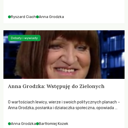
Ryszard Ciach
Anna Grodzka
Debaty i wywiady
Anna Grodzka: Wstępuję do Zielonych
O wartościach lewicy, wierze i swoich politycznych planach –
Anna Grodzka, posłanka i działaczka społeczna, opowiada w
rozmowie z Bartłomiejem Kozkiem.
Anna Grodzka
Bartłomiej Kozek