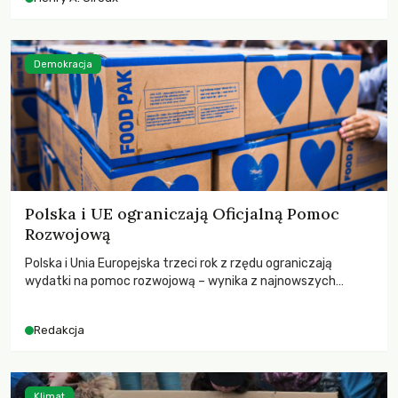
wychowają świadomych obywateli?
Demokracja
Polska i UE ograniczają Oficjalną Pomoc
Rozwojową
Polska i Unia Europejska trzeci rok z rzędu ograniczają
wydatki na pomoc rozwojową – wynika z najnowszych
danych OECD za 2025 rok. Spadki obejmują także wsparcie
dla krajów najbardziej potrzebujących, a globalnie
Redakcja
odnotowano największe tąpnięcie ODA w historii. Jakie będą
konsekwencje tych decyzji dla świata dotkniętego
kryzysami i ubóstwem?
Klimat