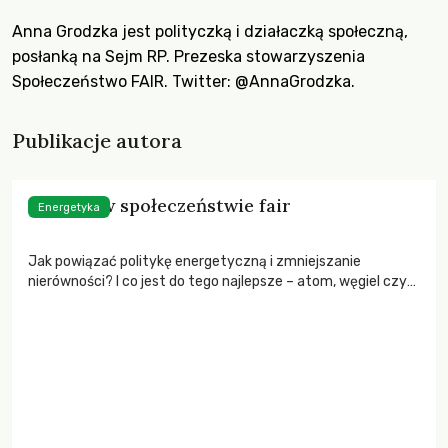
Anna Grodzka jest polityczką i działaczką społeczną,
posłanką na Sejm RP. Prezeska stowarzyszenia
Społeczeństwo FAIR. Twitter:
@AnnaGrodzka
.
Publikacje autora
Energia w społeczeństwie fair
Energetyka
Jak powiązać politykę energetyczną i zmniejszanie
nierówności? I co jest do tego najlepsze – atom, węgiel czy
OZE?