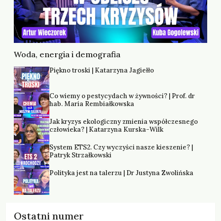
Woda, energia i demografia
Piękno troski | Katarzyna Jagiełło
Co wiemy o pestycydach w żywności? | Prof. dr
hab. Maria Rembiałkowska
Jak kryzys ekologiczny zmienia współczesnego
człowieka? | Katarzyna Kurska-Wilk
System ETS2. Czy wyczyści nasze kieszenie? |
Patryk Strzałkowski
Polityka jest na talerzu | Dr Justyna Zwolińska
Ostatni numer