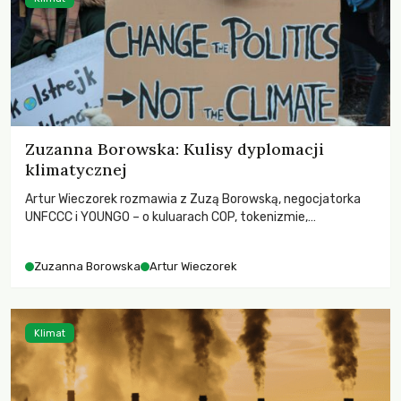
Zuzanna Borowska: Kulisy dyplomacji
klimatycznej
Artur Wieczorek rozmawia z Zuzą Borowską, negocjatorka
UNFCCC i YOUNGO – o kuluarach COP, tokenizmie,
różnorodności i nadziei pokładanej w ruchach klimatycznych
Zuzanna Borowska
Artur Wieczorek
Klimat