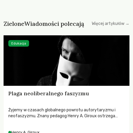
ZieloneWiadomości polecają
Więcej artykułów →
Edukacja
Plaga neoliberalnego faszyzmu
Żyjemy w czasach globalnego powrotu autorytaryzmu i
neofaszyzmu. Znany pedagog Henry A. Giroux ostrzega
przed korporacyjną tyranią niszczącą społeczeństwo. Czy
współczesne uniwersytety obronią swoją niezależność i
Henry A. Giroux