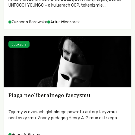
UNFCCC i YOUNGO – o kuluarach COP, tokenizmie,
różnorodności i nadziei pokładanej w ruchach klimatycznych
Zuzanna Borowska
Artur Wieczorek
Edukacja
Plaga neoliberalnego faszyzmu
Żyjemy w czasach globalnego powrotu autorytaryzmu i
neofaszyzmu. Znany pedagog Henry A. Giroux ostrzega
przed korporacyjną tyranią niszczącą społeczeństwo. Czy
współczesne uniwersytety obronią swoją niezależność i
Henry A. Giroux