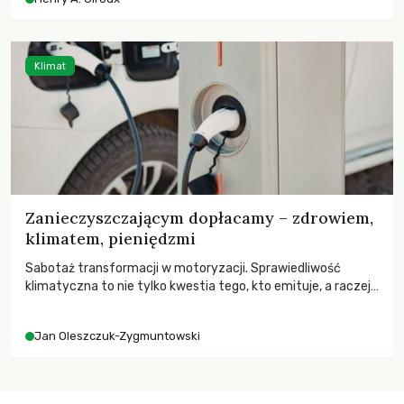
wychowają świadomych obywateli?
Klimat
Zanieczyszczającym dopłacamy – zdrowiem,
klimatem, pieniędzmi
Sabotaż transformacji w motoryzacji. Sprawiedliwość
klimatyczna to nie tylko kwestia tego, kto emituje, a raczej
– kto ponosi konsekwencje globalnego ocieplenia.
Jan Oleszczuk-Zygmuntowski