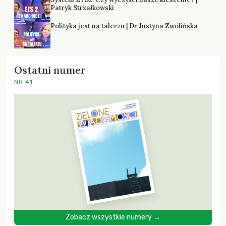
Patryk Strzałkowski
Polityka jest na talerzu | Dr Justyna Zwolińska
Ostatni numer
NR 41
Zobacz wszystkie numery →