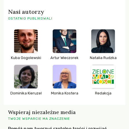
Nasi autorzy
OSTATNIO PUBLIKOWALI
Kuba Gogolewski
Artur Wieczorek
Natalia Rudzka
Dominika Kieruzel
Monika Kostera
Redakcja
Wspieraj niezależne media
TWOJE WSPARCIE MA ZNACZENIE
Pomóż nam tworzyć rzetelne treści i rozwijać