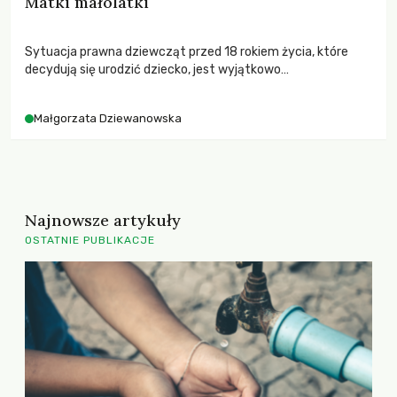
Matki małolatki
Sytuacja prawna dziewcząt przed 18 rokiem życia, które
decydują się urodzić dziecko, jest wyjątkowo
skomplikowana. Nie tylko odmawia się im prawa do
samodecydowania, ale również ponoszenia
Małgorzata Dziewanowska
odpowiedzialności za potomstwo czy korzystania z
systemu opieki społecznej.
Najnowsze artykuły
OSTATNIE PUBLIKACJE