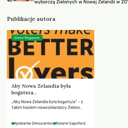
wyborczą Zielonych w Nowej Zelandii w 2011
Publikacje autora
Green Magazine
Aby Nowa Zelandia była
bogatsza…
„Aby Nowa Zelandia była bogatsza” – z
takim hasłem nowozelandzcy Zieloni
zwiększyli w 2011 r. swoje poparcie w
wyborach do 11,1%. Kymberlie Dimozantos i
Kymberlie Dimozantos
Roland Sapsford
Roland Sapsford opowiadają o pomysłach,