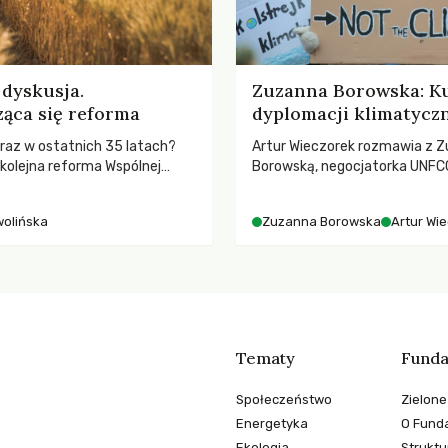
dyskusja.
Zuzanna Borowska: Ku
ąca się reforma
dyplomacji klimatycz
ż raz w ostatnich 35 latach?
Artur Wieczorek rozmawia z Z
 kolejna reforma Wspólnej
Borowską, negocjatorka UNFCC
nej (WPR) mająca chronić
YOUNGO – o kuluarach COP, to
odpowiadać na potrzeby
różnorodności i nadziei pokład
wolińska
Zuzanna Borowska
Artur Wi
ruchach klimatycznych
Tematy
Funda
Społeczeństwo
Zielone
Energetyka
O Funda
Ekologia
Struktu