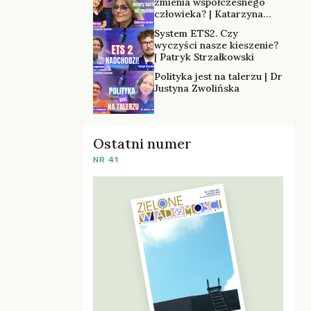
zmienia współczesnego
człowieka? | Katarzyna
Kurska-Wilk
System ETS2. Czy
wyczyści nasze kieszenie?
| Patryk Strzałkowski
Polityka jest na talerzu | Dr
Justyna Zwolińska
Ostatni numer
NR 41