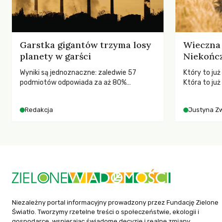
Garstka gigantów trzyma losy
Wieczna 
planety w garści
Niekończ
Wyniki są jednoznaczne: zaledwie 57
Który to ju
podmiotów odpowiada za aż 80%
Która to już
globalnych emisji CO2.
Polityki Rol
rolników i 
Redakcja
Justyna Z
społeczne?
Niezależny portal informacyjny prowadzony przez Fundację Zielone
Światło. Tworzymy rzetelne treści o społeczeństwie, ekologii i
gospodarce, wspierając świadome decyzje i realne zmiany.