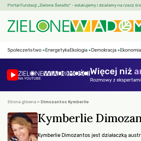
Portal Fundacji „Zielone Światło” - edukujemy i działamy na rzecz śr
Społeczeństwo
Energetyka
Ekologia
Demokracja
Ekonomia
Więcej niż
a
NA YOUTUBE
Rozmowy z ekspertami 
Strona główna
»
Dimozantos Kymberlie
Kymberlie Dimozan
Kymberlie Dimozantos jest działaczką austra