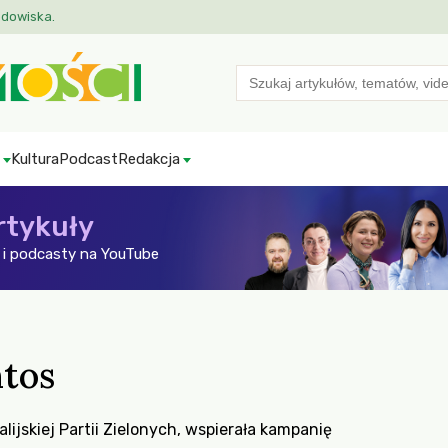
odowiska.
Search
for:
Kultura
Podcast
Redakcja
rtykuły
i podcasty na YouTube
tos
lijskiej Partii Zielonych, wspierała kampanię