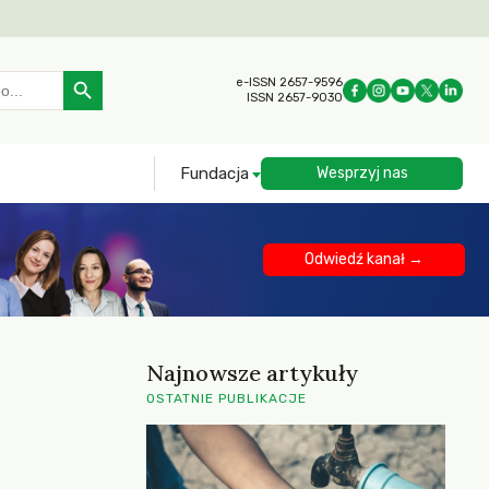
Search Button
e-ISSN 2657-9596
ISSN 2657-9030
Fundacja
Wesprzyj nas
Odwiedź kanał →
Najnowsze artykuły
OSTATNIE PUBLIKACJE