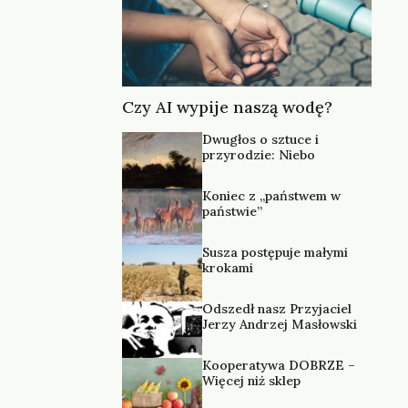
Czy AI wypije naszą wodę?
Dwugłos o sztuce i
przyrodzie: Niebo
Koniec z „państwem w
państwie”
Susza postępuje małymi
krokami
Odszedł nasz Przyjaciel
Jerzy Andrzej Masłowski
Kooperatywa DOBRZE –
Więcej niż sklep