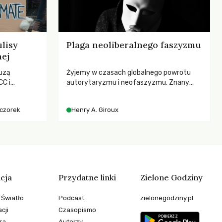
lisy
Plaga neoliberalnego faszyzmu
nej
uzą
Żyjemy w czasach globalnego powrotu
C i
autorytaryzmu i neofaszyzmu. Znany
kenizmie,
pedagog Henry A. Giroux ostrzega przed
anej w
korporacyjną tyranią niszczącą
eczorek
Henry A. Giroux
społeczeństwo. Czy współczesne
uniwersytety obronią swoją niezależność i
wychowają świadomych obywateli?
cja
Przydatne linki
Zielone Godziny
 Światło
Podcast
zielonegodziny.pl
cji
Czasopismo
ra
Autorzy