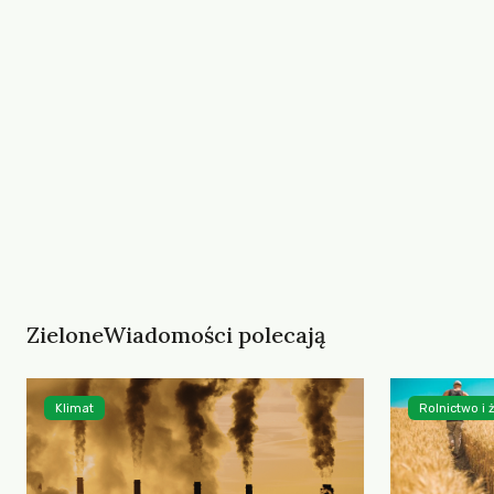
ZieloneWiadomości polecają
Klimat
Rolnictwo i