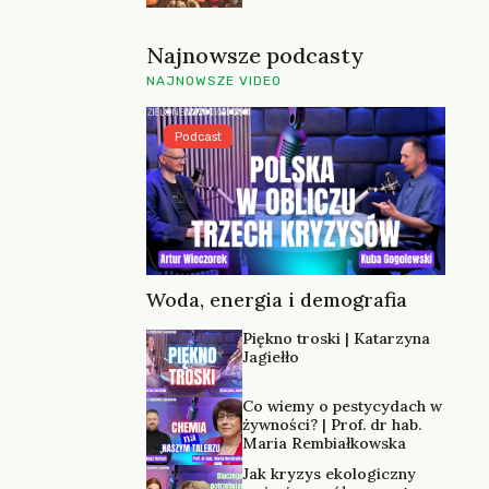
Najnowsze podcasty
NAJNOWSZE VIDEO
Podcast
Woda, energia i demografia
Piękno troski | Katarzyna
Jagiełło
Co wiemy o pestycydach w
żywności? | Prof. dr hab.
Maria Rembiałkowska
Jak kryzys ekologiczny