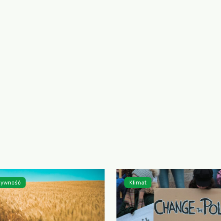
 żywność
Klimat