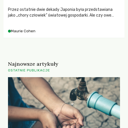
Przez ostatnie dwie dekady Japonia była przedstawiana
jako „chory człowiek” światowej gospodarki. Ale czy owe
„stracone dekady” naprawdę były aż tak złe? Zmieniając
punkt widzenia, możemy dostrzec w Japonii kraj przodujący
Maurie Cohen
w procesie transformacji w stronę postkonumpcyjnej
przyszłości.
Najnowsze artykuły
OSTATNIE PUBLIKACJE