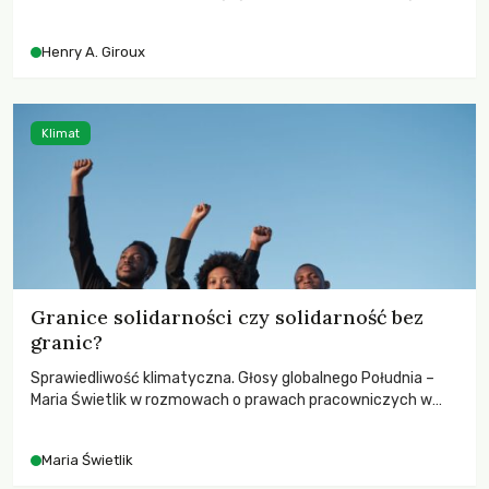
przed korporacyjną tyranią niszczącą społeczeństwo. Czy
współczesne uniwersytety obronią swoją niezależność i
Henry A. Giroux
wychowają świadomych obywateli?
Klimat
Granice solidarności czy solidarność bez
granic?
Sprawiedliwość klimatyczna. Głosy globalnego Południa –
Maria Świetlik w rozmowach o prawach pracowniczych w
czasach globalnych podziałów.
Maria Świetlik