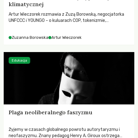
klimatycznej
Artur Wieczorek rozmawia z Zuzą Borowską, negocjatorka
UNFCCC i YOUNGO – o kuluarach COP, tokenizmie,
różnorodności i nadziei pokładanej w ruchach klimatycznych
Zuzanna Borowska
Artur Wieczorek
Edukacja
Plaga neoliberalnego faszyzmu
Żyjemy w czasach globalnego powrotu autorytaryzmu i
neofaszyzmu. Znany pedagog Henry A. Giroux ostrzega