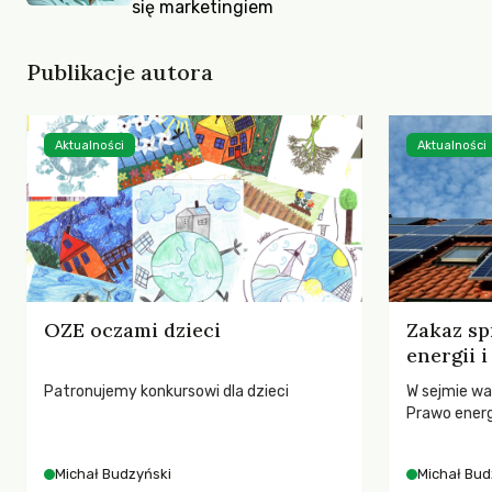
się marketingiem
Publikacje autora
Aktualności
Aktualności
OZE oczami dzieci
Zakaz sp
energii 
Patronujemy konkursowi dla dzieci
W sejmie wa
Prawo ener
Michał Budzyński
Michał Bud