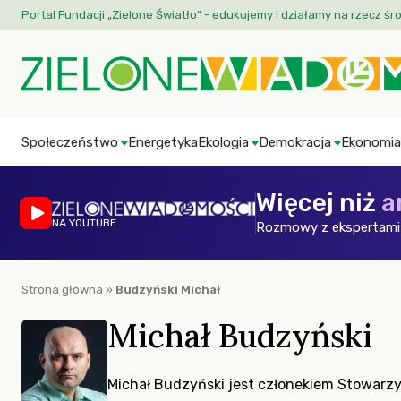
Portal Fundacji „Zielone Światło” - edukujemy i działamy na rzecz śr
Społeczeństwo
Energetyka
Ekologia
Demokracja
Ekonomia
Więcej niż
a
NA YOUTUBE
Rozmowy z ekspertami 
Strona główna
»
Budzyński Michał
Michał Budzyński
Michał Budzyński jest członekiem Stowarz