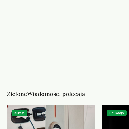
ZieloneWiadomości polecają
Klimat
Edukacja