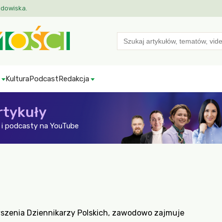
odowiska.
Search
for:
Kultura
Podcast
Redakcja
rtykuły
i podcasty na YouTube
yszenia Dziennikarzy Polskich, zawodowo zajmuje