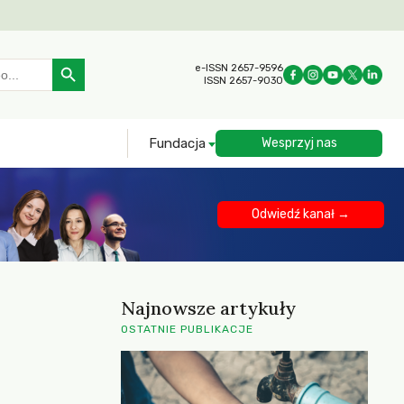
Search Button
e-ISSN 2657-9596
ISSN 2657-9030
Fundacja
Wesprzyj nas
Odwiedź kanał →
Najnowsze artykuły
OSTATNIE PUBLIKACJE