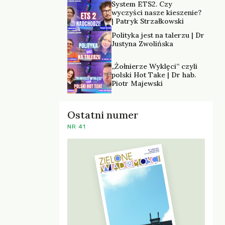
System ETS2. Czy
wyczyści nasze kieszenie?
| Patryk Strzałkowski
Polityka jest na talerzu | Dr
Justyna Zwolińska
„Żołnierze Wyklęci” czyli
polski Hot Take | Dr hab.
Piotr Majewski
Ostatni numer
NR 41