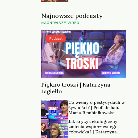
Najnowsze podcasty
NAJNOWSZE VIDEO
Podcast
Piękno troski | Katarzyna
Jagiełło
Co wiemy o pestycydach w
żywności? | Prof. dr hab.
Maria Rembiałkowska
Jak kryzys ekologiczny
zmienia współczesnego
człowieka? | Katarzyna
Kurska-Wilk