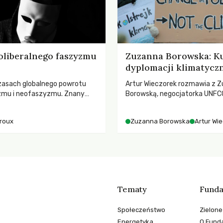
oliberalnego faszyzmu
Zuzanna Borowska: Ku
dyplomacji klimatycz
zasach globalnego powrotu
Artur Wieczorek rozmawia z Z
zmu i neofaszyzmu. Znany
Borowską, negocjatorka UNFCC
ry A. Giroux ostrzega przed
YOUNGO – o kuluarach COP, to
ą tyranią niszczącą
różnorodności i nadziei pokład
iroux
Zuzanna Borowska
Artur Wi
two. Czy współczesne
ruchach klimatycznych
y obronią swoją niezależność i
świadomych obywateli?
Tematy
Funda
Społeczeństwo
Zielone
Energetyka
O Funda