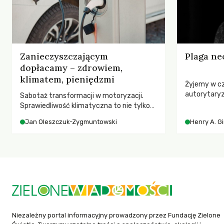
Zanieczyszczającym
Plaga ne
dopłacamy – zdrowiem,
klimatem, pieniędzmi
Żyjemy w c
autorytary
Sabotaż transformacji w motoryzacji.
pedagog Hen
Sprawiedliwość klimatyczna to nie tylko
korporacyjn
kwestia tego, kto emituje, a raczej – kto
Jan Oleszczuk-Zygmuntowski
Henry A. G
społeczeńs
ponosi konsekwencje globalnego
uniwersytet
ocieplenia.
wychowają 
Niezależny portal informacyjny prowadzony przez Fundację Zielone