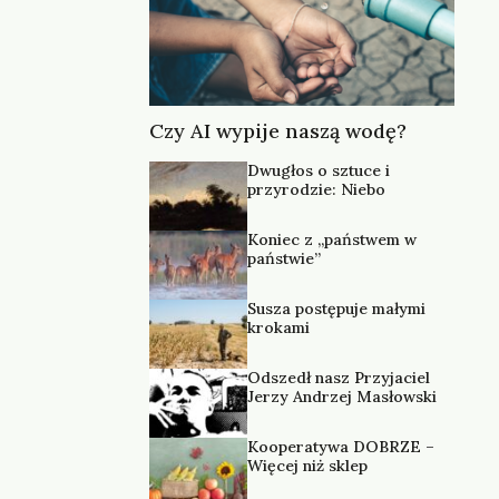
Czy AI wypije naszą wodę?
Dwugłos o sztuce i
przyrodzie: Niebo
Koniec z „państwem w
państwie”
Susza postępuje małymi
krokami
Odszedł nasz Przyjaciel
Jerzy Andrzej Masłowski
Kooperatywa DOBRZE –
Więcej niż sklep