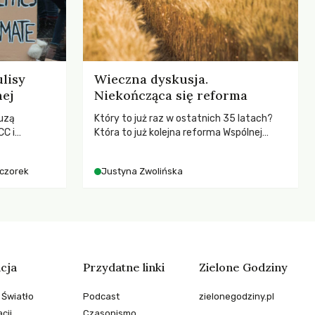
lisy
Wieczna dyskusja.
nej
Niekończąca się reforma
uzą
Który to już raz w ostatnich 35 latach?
C i
Która to już kolejna reforma Wspólnej
kenizmie,
Polityki Rolnej (WPR) mająca chronić
anej w
rolników i odpowiadać na potrzeby
eczorek
Justyna Zwolińska
społeczne?
cja
Przydatne linki
Zielone Godziny
 Światło
Podcast
zielonegodziny.pl
cji
Czasopismo