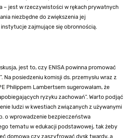
ia – jest w rzeczywistości w rękach prywatnych
łania niezbędne do zwiększenia jej
 instytucje zajmujące się obronnością.
yskusja, jest to, czy ENISA powinna promować
. Na posiedzeniu komisji ds. przemysłu wraz z
WPE Philippem Lambertsem sugerowałam, że
pobiegających ryzyku zachowań”. Warto podjąć
enie ludzi w kwestiach związanych z używanymi
 np. o wprowadzenie bezpieczeństwa
o tematu w edukacji podstawowej, tak żeby
sieć domową czy zaszyfrować dysk twardy, a