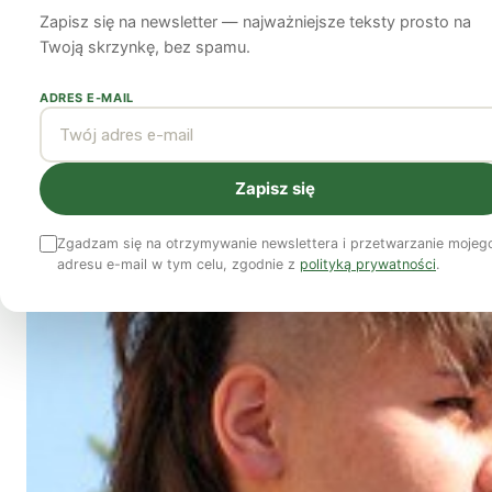
Zapisz się na newsletter — najważniejsze teksty prosto na
Amelia Andersdotter
13 lutego 2012
5 min czytania
Twoją skrzynkę, bez spamu.
ADRES E-MAIL
Zapisz się
Zgadzam się na otrzymywanie newslettera i przetwarzanie mojeg
adresu e-mail w tym celu, zgodnie z
polityką prywatności
.