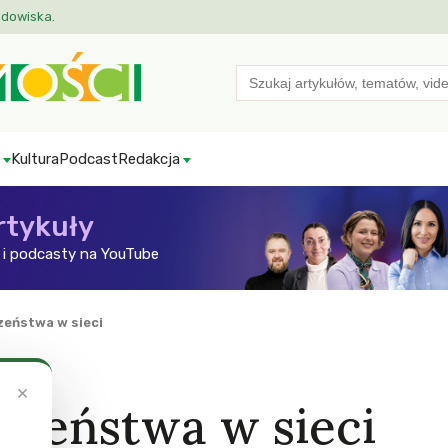
odowiska.
Search
for:
Kultura
Podcast
Redakcja
rtykuły
i podcasty na YouTube
zeństwa w sieci
×
czeństwa w sieci