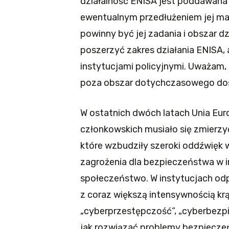
działalność ENISA jest poddawana 
ewentualnym przedłużeniem jej man
powinny być jej zadania i obszar d
poszerzyć zakres działania ENISA, 
instytucjami policyjnymi. Uważam, 
poza obszar dotychczasowego dośw
W ostatnich dwóch latach Unia Eur
członkowskich musiało się zmierz
które wzbudziły szeroki oddźwięk 
zagrożenia dla bezpieczeństwa w in
społeczeństwo. W instytucjach odp
z coraz większą intensywnością kr
„cyberprzestępczość”, „cyberbezpi
jak rozwiązać problemy bezpieczeń