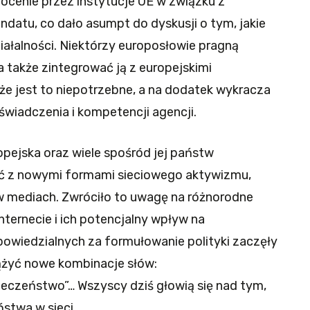
ocenie przez instytucje UE w związku z
datu, co dało asumpt do dyskusji o tym, jakie
ziałalności. Niektórzy europosłowie pragną
a także zintegrować ją z europejskimi
że jest to niepotrzebne, a na dodatek wykracza
iadczenia i kompetencji agencji.
opejska oraz wiele spośród jej państw
yć z nowymi formami sieciowego aktywizmu,
w mediach. Zwróciło to uwagę na różnorodne
ternecie i ich potencjalny wpływ na
owiedzialnych za formułowanie polityki zaczęły
ążyć nowe kombinacje słów:
eczeństwo”… Wszyscy dziś głowią się nad tym,
stwa w sieci.