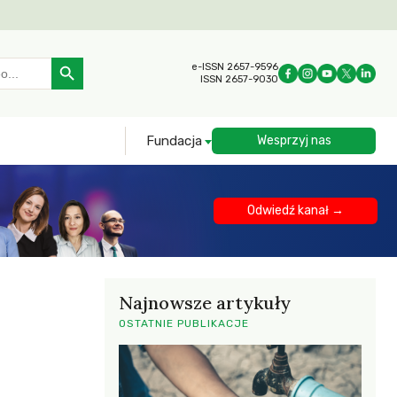
Search Button
e-ISSN 2657-9596
ISSN 2657-9030
Fundacja
Wesprzyj nas
Odwiedź kanał →
Najnowsze artykuły
OSTATNIE PUBLIKACJE