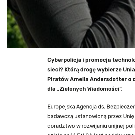
Cyberpolicja i promocja technol
sieci? Którą drogę wybierze Uni
Piratów Amelia Andersdotter o d
dla „Zielonych Wiadomości”.
Europejska Agencja ds. Bezpieczeńs
badawczą ustanowioną przez Unię Eu
doradztwo w rozwijaniu unijnej pol