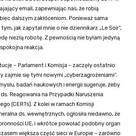
jający email, zapewniając nas, że robią
obiec dalszym zakłóceniom. Ponieważ sama
ym, jak zapytał mnie o nie dziennikarz „Le Soir”,
dę niezłą robotę. Z pewnością nie byłam jedyną
 spokojna reakcja.
tucje – Parlament i Komisja – zaczęły ostatnio
szy zajmie się tymi nowymi „cyberzagrożeniami”.
mysłu, badań naukowych i energii sugeruje, żeby
ds. Reagowania na Przypadki Naruszenia
go (CERTs). Z kolei w ramach Komisji
neralna ds. wewnętrznych, ogłosiła niedawno, że
bronności UE, i wkrótce powołać podobny organ
zasem większa część sieci w Europie – zarówno