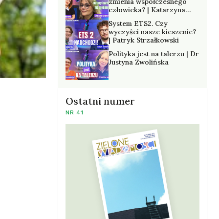
zmienia współczesnego
człowieka? | Katarzyna
Kurska-Wilk
System ETS2. Czy
wyczyści nasze kieszenie?
| Patryk Strzałkowski
Polityka jest na talerzu | Dr
Justyna Zwolińska
Ostatni numer
NR 41