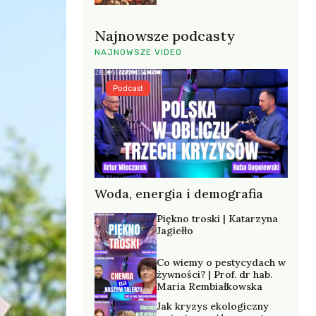
Najnowsze podcasty
NAJNOWSZE VIDEO
Podcast
Woda, energia i demografia
Piękno troski | Katarzyna
Jagiełło
Co wiemy o pestycydach w
żywności? | Prof. dr hab.
Maria Rembiałkowska
Jak kryzys ekologiczny