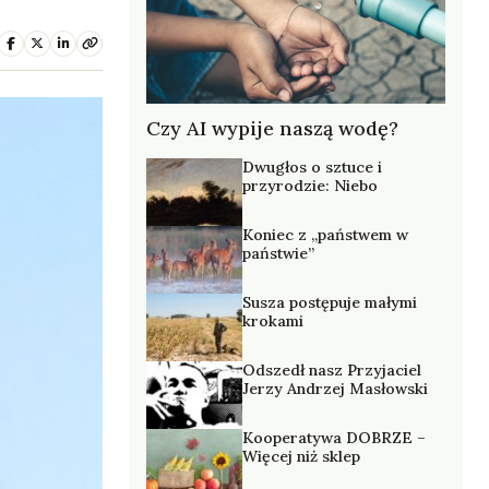
Czy AI wypije naszą wodę?
Dwugłos o sztuce i
przyrodzie: Niebo
Koniec z „państwem w
państwie”
Susza postępuje małymi
krokami
Odszedł nasz Przyjaciel
Jerzy Andrzej Masłowski
Kooperatywa DOBRZE –
Więcej niż sklep