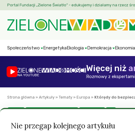
Portal Fundacji „Zielone Światło” - edukujemy i działamy na rzecz śr
Społeczeństwo
Energetyka
Ekologia
Demokracja
Ekonomia
Więcej niż
a
NA YOUTUBE
Rozmowy z ekspertami 
Strona główna
»
Artykuły
»
Tematy
»
Europa
»
Którędy do bezpiec
Europa
Nauka, internet i technologia
Nie dla ACTA
ZW
Którędy do bezpie
Nie przegap kolejnego artykułu