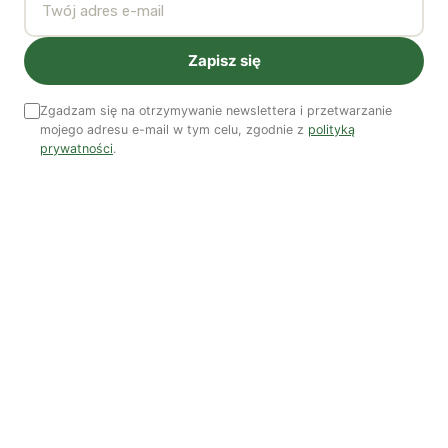
ich dynamik, to zaś wymaga nowego typu
przywództwa. Dotarliśmy do historycznego punktu
Zapisz się
„peak hierarchy”, wyczerpania się możliwości dalszego
tworzenia hierarchii, co oznacza nadejście momentu, w
Zgadzam się na otrzymywanie newslettera i przetwarzanie
którym rozproszone sieci rzucają bezprecedensowe
mojego adresu e-mail w tym celu, zgodnie z
polityką
prywatności
.
wyzwanie odgórnym instytucjom. To zmusza ruchy
społeczne do rozglądania się za nowymi formami
organizacji… które nie są z góry dane, lecz dopiero
muszą być eksperymentalnie odkryte. W tym procesie
od dawniejszych ruchów społecznych można się
oczywiście nauczyć wielu cennych rzeczy.
JL: Aby cieszyć się rzeczywistym rozkwitem P2P,
potrzebujemy uwolnić się od praw własności
intelektualnej, praw autorskich, patentów itp. Jak
twoim zdaniem możemy to osiągnąć?