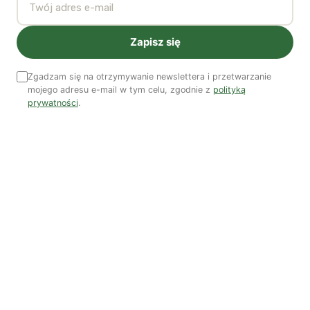
publicznego. Dlaczego banki te miałyby być zwrócone
sektorowi prywatnemu, skoro to on właśnie zarządzając
Zapisz się
nimi doprowadził do takich kłopotów? Banki publicznie
kontrolowane albo przekształcone w banki spółdzielcze
Zgadzam się na otrzymywanie newslettera i przetwarzanie
mogłyby stać się środkiem do finansowania
mojego adresu e-mail w tym celu, zgodnie z
polityką
budownictwa komunalnego czy nisko oprocentowanych
prywatności
.
pożyczek dla biedniejszych rodzin.
* Trzeba dać pracownikom prawo wykupu ich
przedsiębiorstw i przekształcenia ich w spółdzielnie
pracownicze. Osłabiłoby to siłę dużych korporacji,
przeniosło proces podejmowania decyzji
ekonomicznych na niższy poziom oraz dało
pracownikom zachętę do zwiększenia produktywności.
Są dowody na to, że osoby zatrudnione w
spółdzielniach pracowniczych mają na ogół lepsze