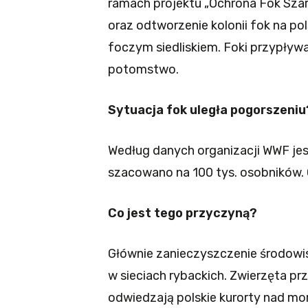
ramach projektu „Ochrona Fok Szar
oraz odtworzenie kolonii fok na po
foczym siedliskiem. Foki przypływ
potomstwo.
Sytuacja fok uległa pogorszeniu
Według danych organizacji WWF jes
szacowano na 100 tys. osobników. O
Co jest tego przyczyną?
Głównie zanieczyszczenie środowis
w sieciach rybackich. Zwierzęta prz
odwiedzają polskie kurorty nad mo