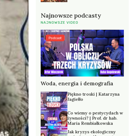
Najnowsze podcasty
NAJNOWSZE VIDEO
Podcast
Woda, energia i demografia
Piękno troski | Katarzyna
Jagiełło
Co wiemy o pestycydach w
żywności? | Prof. dr hab.
Maria Rembiałkowska
Jak kryzys ekologiczny