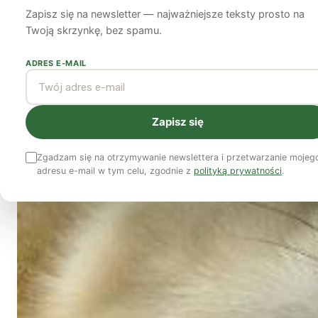
Zapisz się na newsletter — najważniejsze teksty prosto na
Katarzyna Leszczyńska-Bohdan
12 października 2011
3 min czyta
Twoją skrzynkę, bez spamu.
ADRES E-MAIL
Zapisz się
Zgadzam się na otrzymywanie newslettera i przetwarzanie mojeg
adresu e-mail w tym celu, zgodnie z
polityką prywatności
.