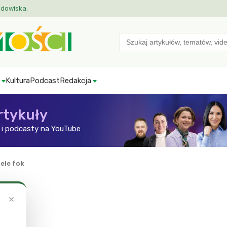
odowiska.
Search
for:
Kultura
Podcast
Redakcja
rtykuły
i podcasty na YouTube
iele fok
×