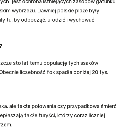
ych” jest ochrona istniejących zasobów gatunku
lskim wybrzeżu. Dawniej polskie plaże były
ały tu, by odpocząć, urodzić i wychować
?
zcze sto lat temu populację tych ssaków
becnie liczebność fok spadła poniżej 20 tys.
ka, ale także polowania czy przypadkowa śmierć
epłaszają także turyści, którzy coraz liczniej
rzem.