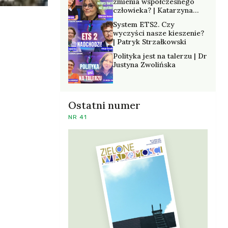
zmienia współczesnego
człowieka? | Katarzyna
Kurska-Wilk
System ETS2. Czy
wyczyści nasze kieszenie?
| Patryk Strzałkowski
Polityka jest na talerzu | Dr
Justyna Zwolińska
Ostatni numer
NR 41