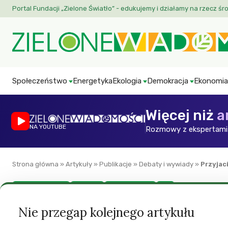
Portal Fundacji „Zielone Światło” - edukujemy i działamy na rzecz śr
Społeczeństwo
Energetyka
Ekologia
Demokracja
Ekonomia
Więcej niż
a
NA YOUTUBE
Rozmowy z ekspertami 
Strona główna
»
Artykuły
»
Publikacje
»
Debaty i wywiady
»
Przyjac
Debaty i wywiady
Ekologia
Prawa zwierząt
ZW
Przyjaciele fok
Nie przegap kolejnego artykułu