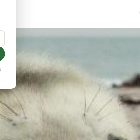
nia
o