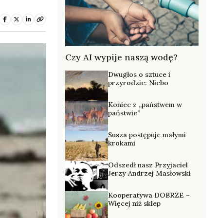
Czy AI wypije naszą wodę?
Dwugłos o sztuce i
przyrodzie: Niebo
Koniec z „państwem w
państwie”
Susza postępuje małymi
krokami
Odszedł nasz Przyjaciel
Jerzy Andrzej Masłowski
Kooperatywa DOBRZE –
Więcej niż sklep