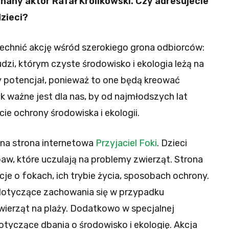
any aktor Rafał Królikowski. Czy adresujecie
dzieci?
echnić akcję wśród szerokiego grona odbiorców:
udzi, którym czyste środowisko i ekologia leżą na
y potencjał, ponieważ to one będą kreować
k ważne jest dla nas, by od najmłodszych lat
e ochrony środowiska i ekologii.
lna strona internetowa
Przyjaciel Foki
. Dzieci
baw, które uczulają na problemy zwierząt. Strona
je o fokach, ich trybie życia, sposobach ochrony.
 dotyczące zachowania się w przypadku
ierząt na plaży. Dodatkowo w specjalnej
tyczące dbania o środowisko i ekologię. Akcja