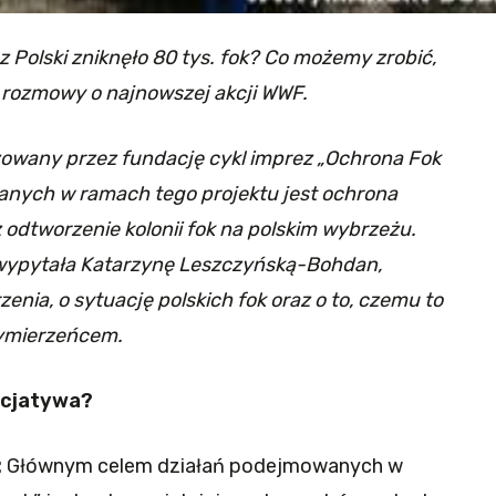
z Polski zniknęło 80 tys. fok? Co możemy zrobić,
 rozmowy o najnowszej akcji WWF.
zowany przez fundację cykl imprez „Ochrona Fok
anych w ramach tego projektu jest ochrona
odtworzenie kolonii fok na polskim wybrzeżu.
wypytała Katarzynę Leszczyńską-Bohdan,
nia, o sytuację polskich fok oraz o to, czemu to
zymierzeńcem.
icjatywa?
:
Głównym celem działań podejmowanych w