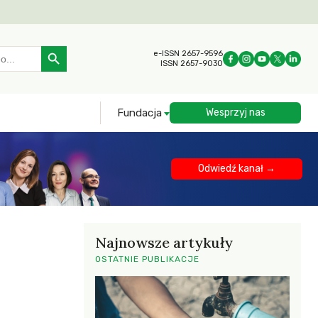
Search Button
e-ISSN 2657-9596
ISSN 2657-9030
Fundacja
Wesprzyj nas
Odwiedź kanał →
Najnowsze artykuły
OSTATNIE PUBLIKACJE