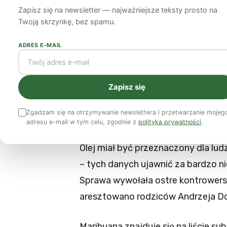
Zapisz się na newsletter — najważniejsze teksty prosto na
Piotr Tubelewicz
5 października 2015
5 min czytania
Twoją skrzynkę, bez spamu.
ADRES E-MAIL
Kawałek zioła i wytwarzane z n
duże, że zamiast czerpać z nieg
więzienia.
Zapisz się
Zgadzam się na otrzymywanie newslettera i przetwarzanie mojeg
Pięć miesięcy temu Kuba Gajewski,
adresu e-mail w tym celu, zgodnie z
polityką prywatności
.
został oskarżony o nabywanie i pr
Olej miał być przeznaczony dla ludz
– tych danych ujawnić za bardzo ni
Sprawa wywołała ostre kontrowers
aresztowano rodziców Andrzeja Do
Marihuana znajduje się na liście su