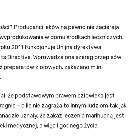
ości? Producenci leków na pewno nie zacierają
o wyprodukowania w domu środkach leczniczych.
roku 2011 funkcjonuje Unijna dyrektywa
ucts Directive. Wprowadza ona szereg przepisów
aż preparatów ziołowych, zakazano m.in.
.
znał, że podstawowym prawem człowieka jest
gnie – o ile nie zagraża to innym ludziom tak jak
anadzie uznały, że zakaz leczenia marihuaną jest
ki medycznej, a więc i godnego życia.