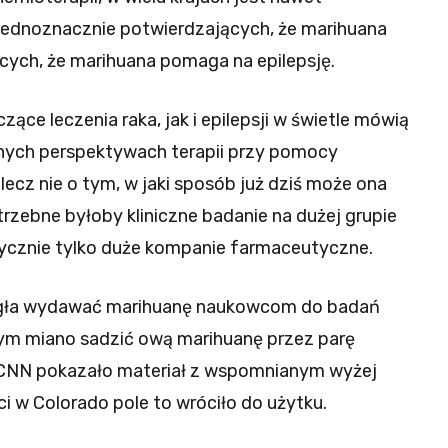
jednoznacznie potwierdzających, że marihuana
cych, że marihuana pomaga na epilepsję.
ące leczenia raka, jak i epilepsji w świetle mówią
lanych perspektywach terapii przy pomocy
ecz nie o tym, w jaki sposób już dziś może ona
zebne byłoby kliniczne badanie na dużej grupie
tycznie tylko duże kompanie farmaceutyczne.
mogła wydawać marihuanę naukowcom do badań
órym miano sadzić ową marihuanę przez parę
y CNN pokazało materiał z wspomnianym wyżej
 w Colorado pole to wróciło do użytku.