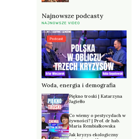
Najnowsze podcasty
NAJNOWSZE VIDEO
Podcast
Woda, energia i demografia
Piękno troski | Katarzyna
Jagiełło
Co wiemy o pestycydach w
żywności? | Prof. dr hab.
Maria Rembiałkowska
Jak kryzys ekologiczny