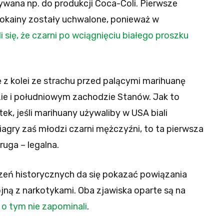
ywana np. do produkcji Coca-Coli. Pierwsze
kokainy zostały uchwalone, ponieważ w
 się, że czarni po wciągnięciu białego proszku
ę z kolei ze strachu przed palącymi marihuanę
ie i południowym zachodzie Stanów. Jak to
k, jeśli marihuany używaliby w USA biali
iagry zaś młodzi czarni mężczyźni, to ta pierwsza
ruga – legalna.
zeń historycznych da się pokazać powiązania
jną z narkotykami. Oba zjawiska oparte są na
o tym nie zapominali
.