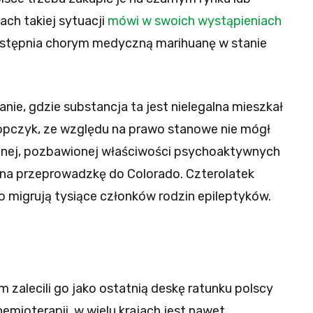
ach takiej sytuacji
mówi w swoich wystąpieniach
dostępnia chorym medyczną marihuanę w stanie
nie, gdzie substancja ta jest nielegalna mieszkał
hłopczyk, ze względu na prawo stanowe nie mógł
anej, pozbawionej właściwości psychoaktywnych
 na przeprowadzkę do Colorado. Czterolatek
do migrują tysiące członków rodzin epileptyków.
 zalecili go jako ostatnią deskę ratunku polscy
hemioterapii, w wielu krajach jest nawet