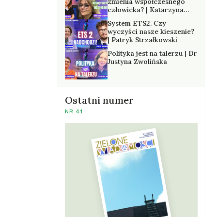
zmienia współczesnego
człowieka? | Katarzyna
Kurska-Wilk
System ETS2. Czy
wyczyści nasze kieszenie?
| Patryk Strzałkowski
Polityka jest na talerzu | Dr
Justyna Zwolińska
Ostatni numer
NR 41