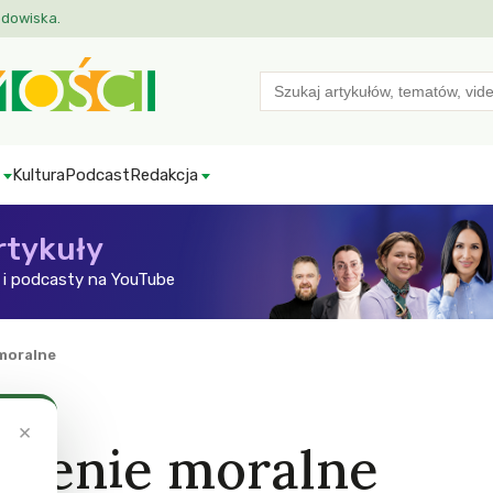
odowiska.
Search
for:
Kultura
Podcast
Redakcja
rtykuły
i podcasty na YouTube
moralne
×
żenie moralne