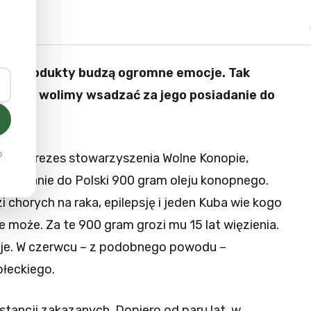
iego produkty budzą ogromne emocje. Tak
o zyski wolimy wsadzać za jego posiadanie do
o
 wiceprezes stowarzyszenia Wolne Konopie,
zemycanie do Polski 900 gram oleju konopnego.
i chorych na raka, epilepsję i jeden Kuba wie kogo
e może. Za te 900 gram grozi mu 15 lat więzienia.
je. W czerwcu – z podobnego powodu –
łeckiego.
bstancji zakazanych. Dopiero od paru lat, w