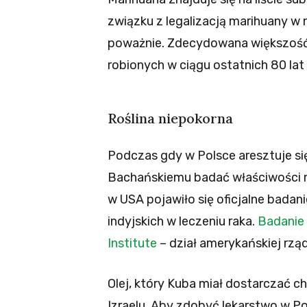
związku z legalizacją marihuany w 
poważnie. Zdecydowana większość
robionych w ciągu ostatnich 80 lat
Roślina niepokorna
Podczas gdy w Polsce aresztuje si
Bachańskiemu badać właściwości m
w USA pojawiło się oficjalne bada
indyjskich w leczeniu raka.
Badanie 
Institute
– dział amerykańskiej rząd
Olej, który Kuba miał dostarczać 
Izraelu. Aby zdobyć lekarstwo w Po