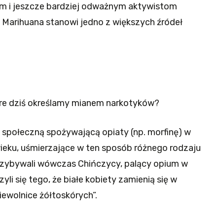
ym i jeszcze bardziej odważnym aktywistom
Marihuana stanowi jedno z większych źródeł
óre dziś określamy mianem narkotyków?
 społeczną spożywającą opiaty (np. morfinę) w
wieku, uśmierzające w ten sposób różnego rodzaju
zybywali wówczas Chińczycy, palący opium w
yli się tego, że białe kobiety zamienią się w
iewolnice żółtoskórych”.