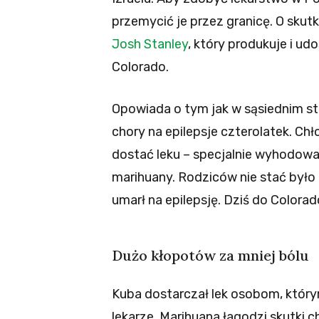
przemycić je przez granicę. O skutk
Josh Stanley
, który produkuje i u
Colorado.
Opowiada o tym jak w sąsiednim sta
chory na epilepsje czterolatek. C
dostać leku – specjalnie wyhodow
marihuany. Rodziców nie stać było
umarł na epilepsję. Dziś do Colora
Dużo kłopotów za mniej bólu
Kuba dostarczał lek osobom, którym
lekarze. Marihuana łagodzi skutki c