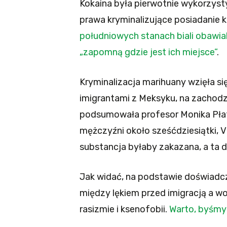
Kokaina była pierwotnie wykorzyst
prawa kryminalizujące posiadanie 
południowych stanach biali obawiali
„zapomną gdzie jest ich miejsce”
.
Kryminalizacja marihuany wzięła si
imigrantami z Meksyku, na zachodz
podsumowała profesor Monika Płate
mężczyźni około sześćdziesiątki, V
substancja byłaby zakazana, a ta d
Jak widać, na podstawie doświadc
między lękiem przed imigracją a wo
rasizmie i ksenofobii.
Warto, byśmy 