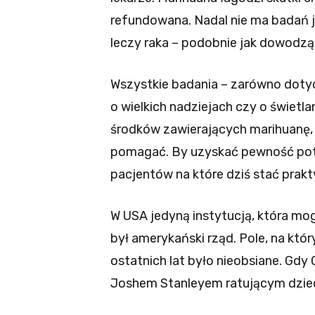
refundowana. Nadal nie ma badań 
leczy raka – podobnie jak dowodzą
Wszystkie badania – zarówno dotycz
o wielkich nadziejach czy o świet
środków zawierających marihuanę, l
pomagać. By uzyskać pewność potr
pacjentów na które dziś stać prak
W USA jedyną instytucją, która 
był amerykański rząd. Pole, na kt
ostatnich lat było nieobsiane. Gd
Joshem Stanleyem ratującym dzieci