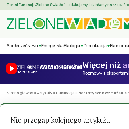
Portal Fundacji „Zielone Światło” - edukujemy i działamy na rzecz śr
Społeczeństwo
Energetyka
Ekologia
Demokracja
Ekonomia
Więcej niż
a
NA YOUTUBE
Rozmowy z ekspertami 
Strona główna
»
Artykuły
»
Publikacje
»
Narkotyczne wzmożenie 
Polityka społeczna
Prawa człowieka
Zdrowie
ZW
Narkotyczne wzmo
Nie przegap kolejnego artykułu