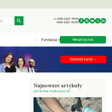
Search Button
e-ISSN 2657-9596
ISSN 2657-9030
Fundacja
Wesprzyj nas
Odwiedź kanał →
Najnowsze artykuły
OSTATNIE PUBLIKACJE