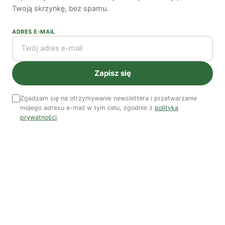
Twoją skrzynkę, bez spamu.
Autorzy
ADRES E-MAIL
Zapisz się
Zgadzam się na otrzymywanie newslettera i przetwarzanie
Piotr Kozak
mojego adresu e-mail w tym celu, zgodnie z
polityką
prywatności
.
Piotr Kozak jest filozofem, nauczycielem, członkiem
warszawskiego koła Zielonych.
Zobacz wszystkie artykuły autora →
Najnowsze artykuły
OSTATNIE PUBLIKACJE