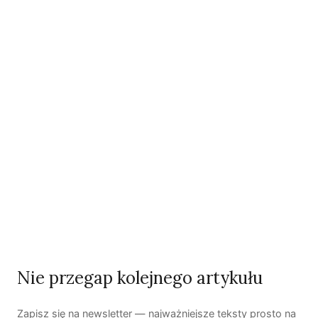
Czas zmian
Czy Raport kreśli wiarygodne propozycje reform
polskiego społeczeństwa i gospodarki? Z pewnością
kreśli propozycje utopijne. Nie jest to jednak wada.
Krytyka za utopijność to najprostsza z możliwych
krytyk, pokazująca braki w wyobraźni krytykującego.
Bez względu na to, czy propozycje autorów Raportu są
warte ucieleśnienia, to z pewnością ich wizja końca
pewnej epoki jest dość sugestywna. Widmo krąży nad
Polską. Widmo końca, które być może okaże się świtem
Nie przegap kolejnego artykułu
dnia następnego.
Zapisz się na newsletter — najważniejsze teksty prosto na