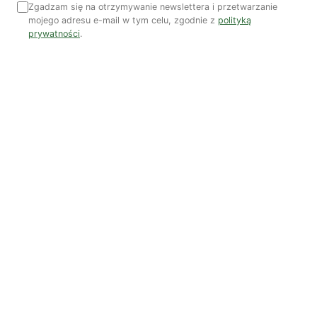
Zgadzam się na otrzymywanie newslettera i przetwarzanie
Woda, energia i demografia
mojego adresu e-mail w tym celu, zgodnie z
polityką
prywatności
.
Piękno troski | Katarzyna Jagiełło
Co wiemy o pestycydach w żywności? | Prof. dr
hab. Maria Rembiałkowska
Jak kryzys ekologiczny zmienia współczesnego
człowieka? | Katarzyna Kurska-Wilk
System ETS2. Czy wyczyści nasze kieszenie? |
Patryk Strzałkowski
Polityka jest na talerzu | Dr Justyna Zwolińska
Ostatni numer
NR 41