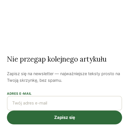
Odszedł nasz Przyjaciel Jerzy Andrzej Masłowski
Kooperatywa DOBRZE – Więcej niż sklep
Najnowsze podcasty
Nie przegap kolejnego artykułu
NAJNOWSZE VIDEO
Zapisz się na newsletter — najważniejsze teksty prosto na
Podcast
Twoją skrzynkę, bez spamu.
ADRES E-MAIL
Zapisz się