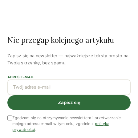
Najnowsze podcasty
NAJNOWSZE VIDEO
Podcast
Nie przegap kolejnego artykułu
Zapisz się na newsletter — najważniejsze teksty prosto na
Twoją skrzynkę, bez spamu.
ADRES E-MAIL
Woda, energia i demografia
Zapisz się
Piękno troski | Katarzyna Jagiełło
Zgadzam się na otrzymywanie newslettera i przetwarzanie
mojego adresu e-mail w tym celu, zgodnie z
polityką
Co wiemy o pestycydach w żywności? | Prof. dr
hab. Maria Rembiałkowska
prywatności
.