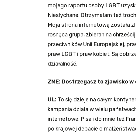
mojego raportu osoby LGBT uzyska
Niesłychane. Otrzymałam też trochę
Moja strona internetową została z
rosnąca grupa, zbieranina chrześci
przeciwników Unii Europejskiej, pr
praw LGBT i praw kobiet. Są dobrz
działalność.
ZME: Dostrzegasz to zjawisko w c
UL:
To się dzieje na całym kontynenc
kampania działa w wielu państwach
internetowe. Pisali do mnie też Fra
po krajowej debacie o małżeństwa