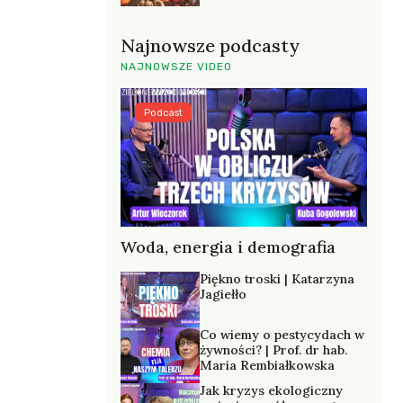
Najnowsze podcasty
NAJNOWSZE VIDEO
Podcast
Woda, energia i demografia
Piękno troski | Katarzyna
Jagiełło
Co wiemy o pestycydach w
żywności? | Prof. dr hab.
Maria Rembiałkowska
Jak kryzys ekologiczny