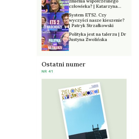
zmienia współczesnego
człowieka? | Katarzyna
Kurska-Wilk
System ETS2. Czy
wyczyści nasze kieszenie?
| Patryk Strzałkowski
Polityka jest na talerzu | Dr
Justyna Zwolińska
Ostatni numer
NR 41