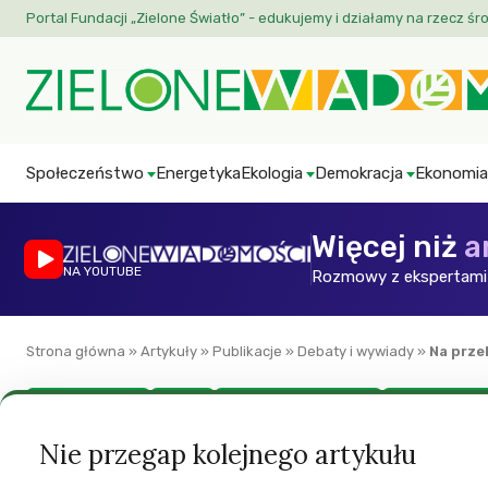
Portal Fundacji „Zielone Światło” - edukujemy i działamy na rzecz śr
Społeczeństwo
Energetyka
Ekologia
Demokracja
Ekonomia
Więcej niż
a
NA YOUTUBE
Rozmowy z ekspertami 
Strona główna
»
Artykuły
»
Publikacje
»
Debaty i wywiady
»
Na prze
Debaty i wywiady
Europa
Green European Journal
Prawa mniejszo
Na przekór konser
Nie przegap kolejnego artykułu