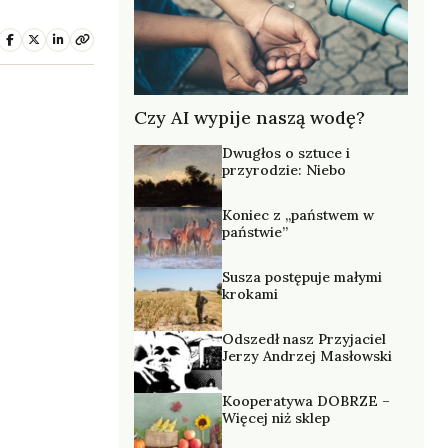
Czy AI wypije naszą wodę?
Dwugłos o sztuce i
przyrodzie: Niebo
Koniec z „państwem w
państwie”
Susza postępuje małymi
krokami
Odszedł nasz Przyjaciel
Jerzy Andrzej Masłowski
Kooperatywa DOBRZE –
Więcej niż sklep