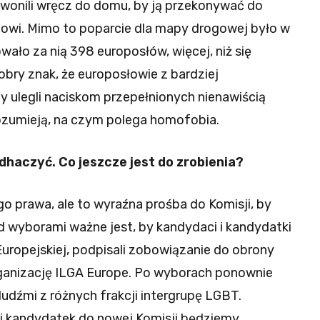
wonili wręcz do domu, by ją przekonywać do
owi. Mimo to poparcie dla mapy drogowej było w
wało za nią 398 europosłów, więcej, niż się
bry znak, że europosłowie z bardziej
y ulegli naciskom przepełnionych nienawiścią
 rozumieją, na czym polega homofobia.
dhaczyć. Co jeszcze jest do zrobienia?
o prawa, ale to wyraźna prośba do Komisji, by
 wyborami ważne jest, by kandydaci i kandydatki
Europejskiej, podpisali zobowiązanie do obrony
anizację ILGA Europe. Po wyborach ponownie
dźmi z różnych frakcji intergrupę LGBT.
 kandydatek do nowej Komisji będziemy