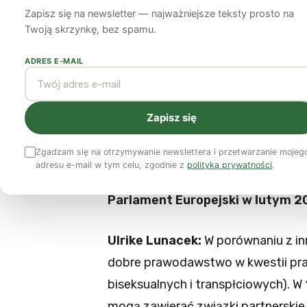
Zapisz się na newsletter — najważniejsze teksty prosto na
Ulrike Lunacek
22 maja 2014
11 min czytania
Twoją skrzynkę, bez spamu.
ADRES E-MAIL
O
„raporcie Lunacek”
, wzmacniając
dalszym rozszerzaniu Unii Europej
europosłanka Ulrike Lunacek.
Zapisz się
Zgadzam się na otrzymywanie newslettera i przetwarzanie mojeg
Zielony Magazyn Europejski (ZM
adresu e-mail w tym celu, zgodnie z
polityką prywatności
.
stanowi „mapę drogową” działań 
Parlament Europejski w lutym 20
Ulrike Lunacek:
W porównaniu z in
dobre prawodawstwo w kwestii pra
biseksualnych i transpłciowych). W
mogą zawierać związki partnerskie