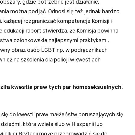
szary, gdzie potrzebne jest działanie,
łania można podjąć. Odnosi się też jednak bardzo
 każącej rozgraniczać kompetencje Komisji i
 edukacji raport stwierdza, że Komisja powinna
ństwa członkowskie najlepszymi praktykami,
ywny obraz osób LGBT np. w podręcznikach
nież na szkolenia dla policji w kwestiach
ziła kwestia praw tych par homoseksualnych,
się do kwestii praw małżeństw poruszających się
z dziećmi, która wzięła ślub w Hiszpanii lub
ielkiej Brytanii może przeprowadzić się do