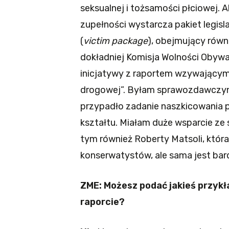
seksualnej i tożsamości płciowej. 
zupełności wystarcza pakiet legisl
(
victim package
), obejmujący równ
dokładniej Komisja Wolności Obywa
inicjatywy z raportem wzywającym
drogowej”. Byłam sprawozdawczyni
przypadło zadanie naszkicowania pr
kształtu. Miałam duże wsparcie ze
tym również Roberty Matsoli, któr
konserwatystów, ale sama jest ba
ZME: Możesz podać jakieś przyk
raporcie?