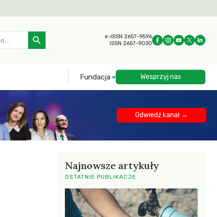
Search Button
e-ISSN 2657-9596
ISSN 2657-9030
Fundacja
Wesprzyj nas
Odwiedź kanał →
Najnowsze artykuły
OSTATNIE PUBLIKACJE