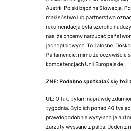
Austrii, Polski bądź na Słowację. 
małżeństwo lub partnerstwo oznacz
rekomendacja była szeroko naduży
nas, że chcemy narzucać państw
jednopłciowych. To żałosne. Dosko
Parlamencie, mimo że oczywiście sa
kompetencjach Unii Europejskiej.
ZME: Podobno spotkałaś się też
UL:
O tak, byłam naprawdę zdumiona
tygodnia. Było ich ponad 40 tysię
prawdopodobnie wysyłano je autom
zarzuty wyssane z palca. Jeden z n