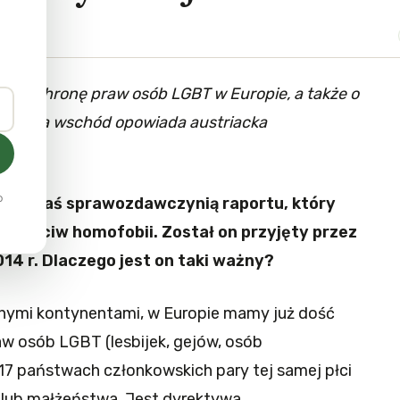
ym ochronę praw osób LGBT w Europie, a także o
skiej na wschód opowiada austriacka
o
E): Byłaś sprawozdawczynią raportu, który
przeciw homofobii. Został on przyjęty przez
14 r. Dlaczego jest on taki ważny?
nymi kontynentami, w Europie mamy już dość
w osób LGBT (lesbijek, gejów, osób
 17 państwach członkowskich pary tej samej płci
 lub małżeństwa. Jest dyrektywa