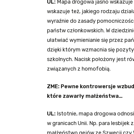
UL:
Mapa drogowa jasno wskazuje ob
wskazuje też, jakiego rodzaju dzia
wyraźnie do zasady pomocniczości,
państw członkowskich. W dziedzinie
ułatwiać wymienianie się przez pa
dzięki którym wzmacnia się pozyt
szkolnych. Nacisk położony jest rów
związanych z homofobią.
ZME: Pewne kontrowersje wzbud
które zawarły małżeństwa…
UL:
Istotnie, mapa drogowa odnosi 
w granicach Unii. Np. para lesbijek 
małżeństwo gejów ze Szwecji czy W