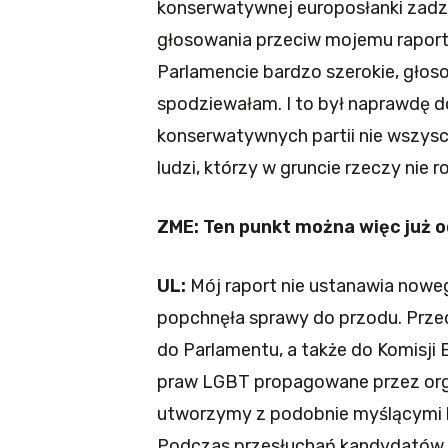
konserwatywnej europosłanki zadz
głosowania przeciw mojemu raport
Parlamencie bardzo szerokie, głoso
spodziewałam. I to był naprawdę do
konserwatywnych partii nie wszysc
ludzi, którzy w gruncie rzeczy nie
ZME: Ten punkt można więc już o
UL:
Mój raport nie ustanawia noweg
popchnęła sprawy do przodu. Przed
do Parlamentu, a także do Komisji 
praw LGBT propagowane przez org
utworzymy z podobnie myślącymi lu
Podczas przesłuchań kandydatów i