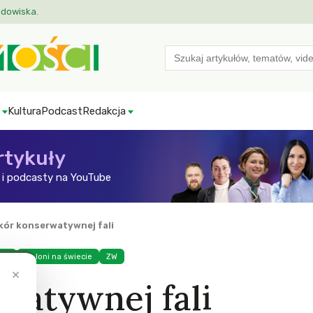
odowiska.
Search
for:
Kultura
Podcast
Redakcja
rtykuły
i podcasty na YouTube
kór konserwatywnej fali
ści
Zieloni na świecie
ZW
×
watywnej fali