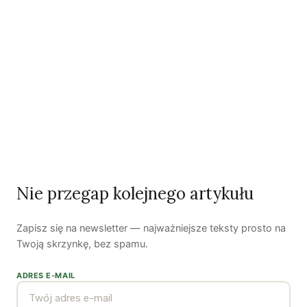
Ostatni numer
NR 41
Nie przegap kolejnego artykułu
Zapisz się na newsletter — najważniejsze teksty prosto na
Zobacz wszystkie numery →
Twoją skrzynkę, bez spamu.
Nasi autorzy
ADRES E-MAIL
OSTATNIO PUBLIKOWALI