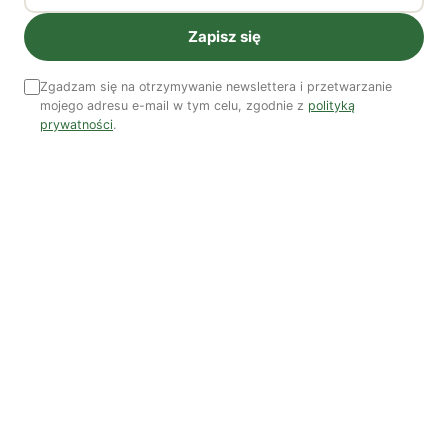
Zapisz się
Zgadzam się na otrzymywanie newslettera i przetwarzanie
mojego adresu e-mail w tym celu, zgodnie z
polityką
Kuba Gogolewski
Artur Wieczorek
Natalia Rudzka
prywatności
.
Dominika Kieruzel
Monika Kostera
Redakcja
Wspieraj niezależne media
TWOJE WSPARCIE MA ZNACZENIE
Pomóż nam tworzyć rzetelne treści i rozwijać
portal. Dzięki Tobie możemy publikować rzetelne
treści i rozwijać niezależne medium.