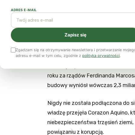
atrakcją turystycz
ADRES E-MAIL
Yola Rybczyńska
14 czerwca 2011
2 min czytania
Zapisz się
Katastrofa elektrowni atomowej w 
Zgadzam się na otrzymywanie newslettera i przetwarzanie mojeg
jedynej na świecie atrakcji turysty
adresu e-mail w tym celu, zgodnie z
polityką prywatności
.
zostać jedyna elektrownia atomowa
roku za rządów Ferdinanda Marcosa
budowy wyniósł wówczas 2,3 milia
Nigdy nie została podłączona do s
władzę przejęła Corazon Aquino, 
niebezpieczeństwa trzęsień ziemi,
powiązaniu z korupcją.