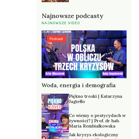
Najnowsze podcasty
NAJNOWSZE VIDEO
Podcast
Woda, energia i demografia
Piękno troski | Katarzyna
Jagiełło
Co wiemy o pestycydach w
żywności? | Prof. dr hab.
Maria Rembiałkowska
Jak kryzys ekologiczny