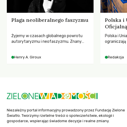
Plaga neoliberalnego faszyzmu
Polska i
Oficjal
Żyjemy w czasach globalnego powrotu
Polska i Uni
autorytaryzmu i neofaszyzmu. Znany
ograniczaj
pedagog Henry A. Giroux ostrzega przed
– wynika z
korporacyjną tyranią niszczącą
2025 rok. S
Henry A. Giroux
Redakcja
społeczeństwo. Czy współczesne
dla krajów n
uniwersytety obronią swoją niezależność i
globalnie o
wychowają świadomych obywateli?
tąpnięcie OD
konsekwencj
dotknięteg
Niezależny portal informacyjny prowadzony przez Fundację Zielone
Światło. Tworzymy rzetelne treści o społeczeństwie, ekologii i
gospodarce, wspierając świadome decyzje i realne zmiany.