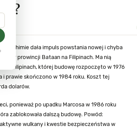
ną?
Fukushimie dała impuls powstania nowej i chyba
o
cznej w prowincji Bataan na Filipinach. Ma nią
 na Filipinach, której budowę rozpoczęto w 1976
 i prawie skończono w 1984 roku.
Koszt tej
rda dolarów.
ieci, ponieważ po upadku Marcosa w 1986 roku
która zablokowała dalszą budowę. Powód:
 aktywne wulkany i kwestie bezpieczeństwa w