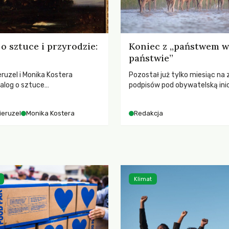
o sztuce i przyrodzie:
Koniec z „państwem w
państwie”
ruzel i Monika Kostera
Pozostał już tylko miesiąc na 
alog o sztuce
podpisów pod obywatelską ini
jącej niebo i kosmos, ukazując
ustawodawczą dotyczącą zm
sowy wpływ na ludzką
łowieckiego. Fundacja Niech Ży
ieruzel
Monika Kostera
Redakcja
 odczuwanie przestrzeni oraz
pełną mobilizację, ponieważ pr
turą.
zawiera historyczne i niezwyk
rozwiązania dla przyrody i zwi
radykalnie zmieniając dotyc
paradygmat funkcjonowania 
Polsce.
Klimat