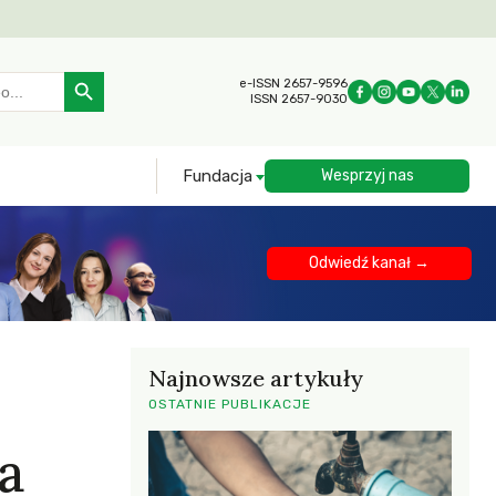
Search Button
e-ISSN 2657-9596
ISSN 2657-9030
Fundacja
Wesprzyj nas
Odwiedź kanał →
Najnowsze artykuły
OSTATNIE PUBLIKACJE
a