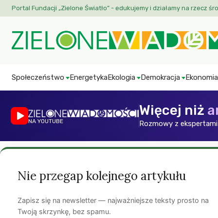
Portal Fundacji „Zielone Światło” - edukujemy i działamy na rzecz śr
Społeczeństwo
Energetyka
Ekologia
Demokracja
Ekonomia
Więcej niż
a
NA YOUTUBE
Rozmowy z ekspertami 
Strona główna
»
Artykuły
»
Kampanie
»
ATOM STOP
»
Nieuruchomio
Nie przegap kolejnego artykułu
ATOM STOP
Energetyka
Sport i turystyka
ZW
Nieuruchomiona e
Zapisz się na newsletter — najważniejsze teksty prosto na
Twoją skrzynkę, bez spamu.