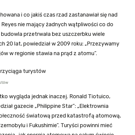
howana i co jakiś czas rzad zastanawiał się nad
o Reyes nie mający żadnych wątpliwości co do
 budowla przetrwała bez uszczerbku wiele
ich 20 lat, powiedział w 2009 roku: „Przezywamy
ajów w regionie stawia na prąd z atomu”.
ystów
ko wygląda jednak inaczej. Ronald Tiotuico,
dział gazecie „Philippine Star”: „Elektrownia
łeczność światową przed katastrofą atomową,
Czernobylu i Fukushimie”. Turyści powinni mieć
czenia „jak energia atomowa na całym świecie