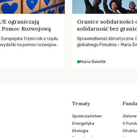
 UE ograniczają
Granice solidarności 
ną Pomoc Rozwojową
solidarność bez grani
a Europejska trzeci rok z rzędu
Sprawiedliwość klimatyczna. 
ą wydatki na pomoc rozwojową
globalnego Południa – Maria Św
 najnowszych danych OECD za
rozmowach o prawach pracow
padki obejmują także wsparcie
czasach globalnych podziałów
Maria Świetlik
ajbardziej potrzebujących, a
dnotowano największe
A w historii. Jakie będą
e tych decyzji dla świata
o kryzysami i ubóstwem?
Tematy
Funda
Społeczeństwo
Zielone
Energetyka
O Funda
Ekologia
Struktu