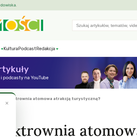
odowiska.
Search
for:
Kultura
Podcast
Redakcja
rtykuły
i podcasty na YouTube
na elektrownia atomowa atrakcją turystyczną?
×
lektrownia atomow