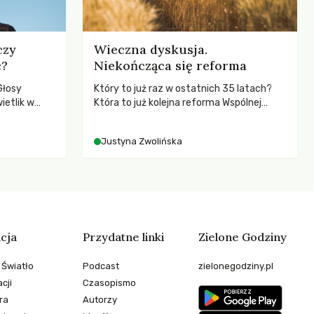
czy
Wieczna dyskusja.
c?
Niekończąca się reforma
Głosy
Który to już raz w ostatnich 35 latach?
ietlik w
Która to już kolejna reforma Wspólnej
niczych w
Polityki Rolnej (WPR) mająca chronić
.
rolników i odpowiadać na potrzeby
Justyna Zwolińska
społeczne?
cja
Przydatne linki
Zielone Godziny
 Światło
Podcast
zielonegodziny.pl
cji
Czasopismo
ra
Autorzy