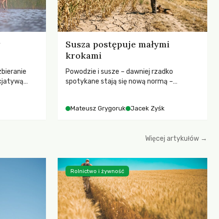
Susza postępuje małymi
krokami
zbieranie
Powodzie i susze – dawniej rzadko
cjatywą
spotykane stają się nową normą –
iany Prawa
rozmowa z dr hab. Mateuszem
ją! apeluje o
Grygorukiem z Centrum Badań Klimatu
Mateusz Grygoruk
Jacek Zyśk
ojekt
SGGW.
le korzystne
erząt,
Więcej artykułów →
hczasowy
łowiectwa w
Rolnictwo i żywność