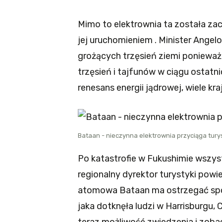
Mimo to elektrownia ta została zac
jej uruchomieniem . Minister Angel
grożących trzęsień ziemi ponieważ
trzęsień i tajfunów w ciągu ostatn
renesans energii jądrowej, wiele kr
Bataan - nieczynna elektrownia przyciąga tur
Po katastrofie w Fukushimie wszyst
regionalny dyrektor turystyki powie
atomowa Bataan ma ostrzegać spo
jaka dotknęła ludzi w Harrisburgu, 
teraz możliwość zwiedzenia i zoba