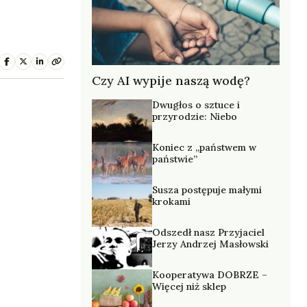
Czy AI wypije naszą wodę?
Dwugłos o sztuce i
przyrodzie: Niebo
Koniec z „państwem w
państwie”
Susza postępuje małymi
krokami
Odszedł nasz Przyjaciel
Jerzy Andrzej Masłowski
Kooperatywa DOBRZE –
Więcej niż sklep