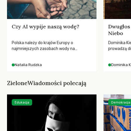
Czy AI wypije naszą wodę?
Dwugłos 
Niebo
Polska należy do krajów Europy o
Dominika Kie
najmniejszych zasobach wody na
prowadzą di
mieszkańca. Każdego lata obserwujemy
przedstawia
wysychające rzeki, obniżający się poziom
jej rezonan
Natalia Rudzka
Dominika K
wód gruntowych i kolejne rekordy
wrażliwość,
temperatur. Mimo to w poszukiwaniu
relację z na
winnych kryzysu klimatycznego i
ZieloneWiadomości polecają
wodnego często patrzymy w stronę
transportu czy nowych technologii.
Tymczasem dane wskazują na znacznie
większy i mniej wygodny problem: skalę
Edukacja
Demokracja
wykorzystania zasobów przez produkcję
mięsa i nabiału.