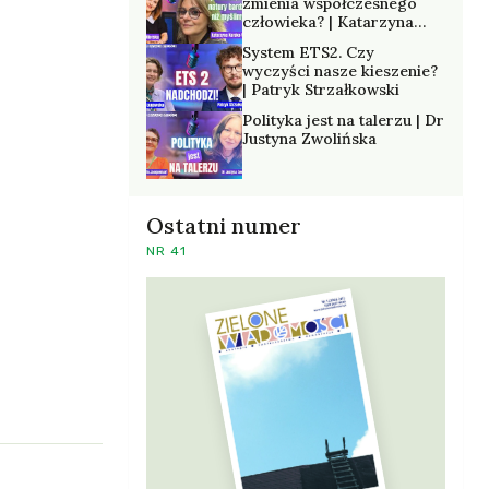
zmienia współczesnego
człowieka? | Katarzyna
Kurska-Wilk
System ETS2. Czy
wyczyści nasze kieszenie?
| Patryk Strzałkowski
Polityka jest na talerzu | Dr
Justyna Zwolińska
Ostatni numer
NR 41