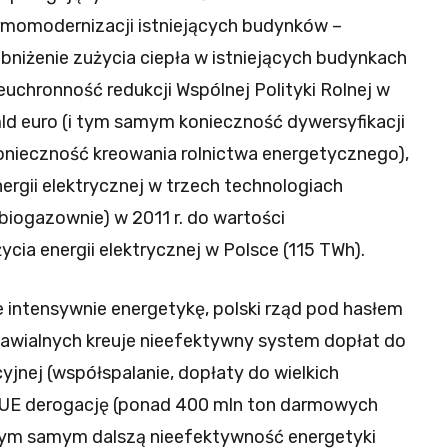
momodernizacji istniejących budynków –
bniżenie zużycia ciepła w istniejących budynkach
uchronność redukcji Wspólnej Polityki Rolnej w
ld euro (i tym samym konieczność dywersyfikacji
konieczność kreowania rolnictwa energetycznego),
nergii elektrycznej w trzech technologiach
 biogazownie) w 2011 r. do wartości
cia energii elektrycznej w Polsce (115 TWh).
e intensywnie energetykę, polski rząd pod hasłem
nawialnych kreuje nieefektywny system dopłat do
yjnej (współspalanie, dopłaty do wielkich
 UE derogację (ponad 400 mln ton darmowych
c tym samym dalszą nieefektywność energetyki