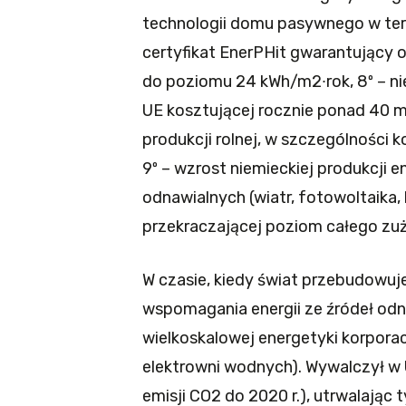
technologii domu pasywnego w ter
certyfikat EnerPHit gwarantujący o
do poziomu 24 kWh/m2∙rok, 8º – nie
UE kosztującej rocznie ponad 40 m
produkcji rolnej, w szczególności 
9º – wzrost niemieckiej produkcji e
odnawialnych (wiatr, fotowoltaika,
przekraczającej poziom całego zuży
W czasie, kiedy świat przebudowuj
wspomagania energii ze źródeł od
wielkoskalowej energetyki korporac
elektrowni wodnych). Wywalczył w
emisji CO2 do 2020 r.), utrwalają