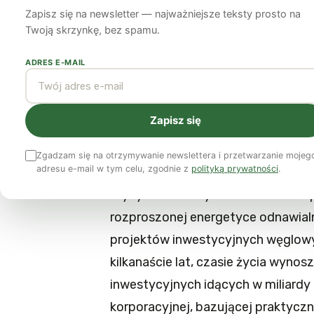
energetyczne Pols
Zapisz się na newsletter — najważniejsze teksty prosto na
Twoją skrzynkę, bez spamu.
Jan Popczyk
20 maja 2013
9 min czytania
ADRES E-MAIL
Przed jakimi wyzwaniami będzie
Zapisz się
r.? Czy mamy szansę zapewnić s
sposób? Analiza prof. Jana Popc
Zgadzam się na otrzymywanie newslettera i przetwarzanie mojeg
adresu e-mail w tym celu, zgodnie z
polityką prywatności
.
Kryzys finansowy w USA i Unii Euro
rozproszonej energetyce odnawial
projektów inwestycyjnych węglowyc
kilkanaście lat, czasie życia wyn
inwestycyjnych idących w miliardy 
korporacyjnej, bazującej praktyczn