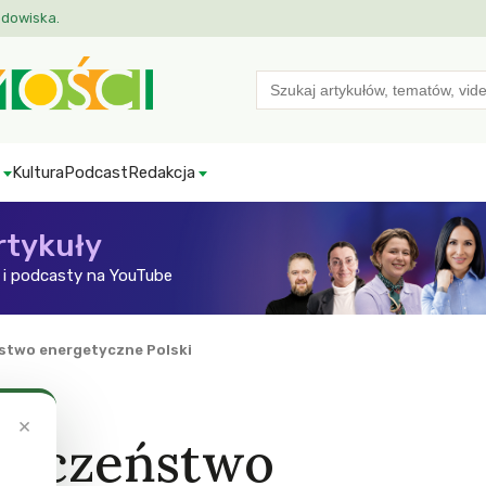
odowiska.
Search
for:
Kultura
Podcast
Redakcja
rtykuły
i podcasty na YouTube
stwo energetyczne Polski
×
pieczeństwo