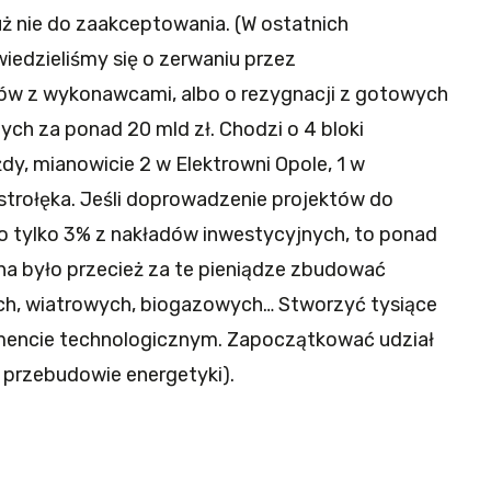
uż nie do zaakceptowania. (W ostatnich
wiedzieliśmy się o zerwaniu przez
ów z wykonawcami, albo o rezygnacji z gotowych
ych za ponad 20 mld zł. Chodzi o 4 bloki
, mianowicie 2 w Elektrowni Opole, 1 w
Ostrołęka. Jeśli doprowadzenie projektów do
o tylko 3% z nakładów inwestycyjnych, to ponad
na było przecież za te pieniądze zbudować
ych, wiatrowych, biogazowych… Stworzyć tysiące
mencie technologicznym. Zapoczątkować udział
j przebudowie energetyki).