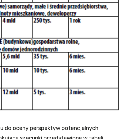
tu do oceny perspektyw potencjalnych
zokujące szacunki przedstawione w tabeli.