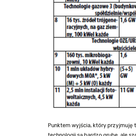
Punktem wyjścia, który przyjmuję 
technologii są bardzo grube, ale s