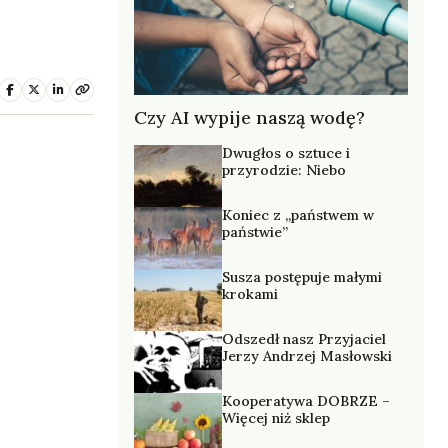
Czy AI wypije naszą wodę?
Dwugłos o sztuce i
przyrodzie: Niebo
Koniec z „państwem w
państwie”
Susza postępuje małymi
krokami
Odszedł nasz Przyjaciel
Jerzy Andrzej Masłowski
Kooperatywa DOBRZE –
Więcej niż sklep