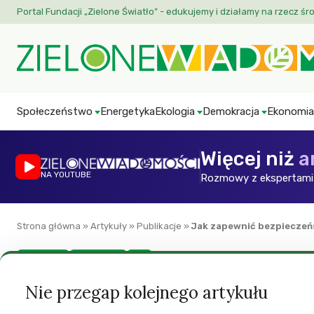
Portal Fundacji „Zielone Światło” - edukujemy i działamy na rzecz śr
Społeczeństwo
Energetyka
Ekologia
Demokracja
Ekonomia
Więcej niż
a
NA YOUTUBE
Rozmowy z ekspertami 
Strona główna
»
Artykuły
»
Publikacje
»
Jak zapewnić bezpieczeń
Ekonomia
Energetyka
ZW
Jak zapewnić bez
Nie przegap kolejnego artykułu