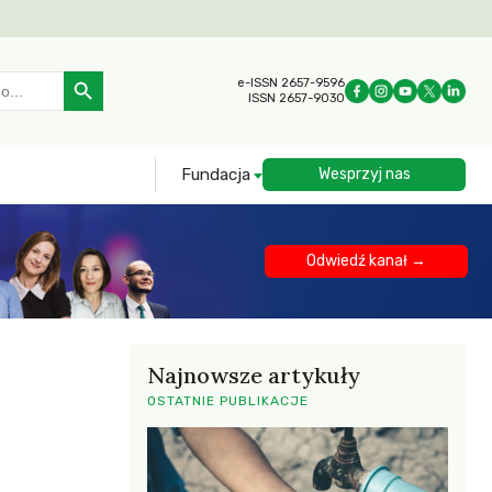
Search Button
e-ISSN 2657-9596
ISSN 2657-9030
Fundacja
Wesprzyj nas
Odwiedź kanał →
Najnowsze artykuły
OSTATNIE PUBLIKACJE