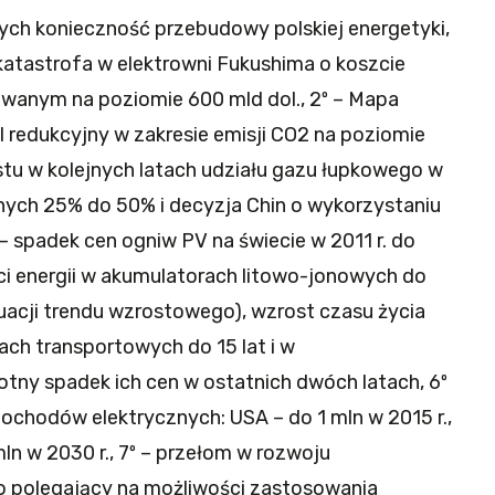
ych konieczność przebudowy polskiej energetyki,
 katastrofa w elektrowni Fukushima o koszcie
wanym na poziomie 600 mld dol., 2º – Mapa
 redukcyjny w zakresie emisji CO2 na poziomie
tu w kolejnych latach udziału gazu łupkowego w
ych 25% do 50% i decyzja Chin o wykorzystaniu
 spadek cen ogniw PV na świecie w 2011 r. do
ci energii w akumulatorach litowo-jonowych do
uacji trendu wzrostowego), wzrost czasu życia
ch transportowych do 15 lat i w
rotny spadek ich cen w ostatnich dwóch latach, 6º
chodów elektrycznych: USA – do 1 mln w 2015 r.,
mln w 2030 r., 7º – przełom w rozwoju
 polegający na możliwości zastosowania