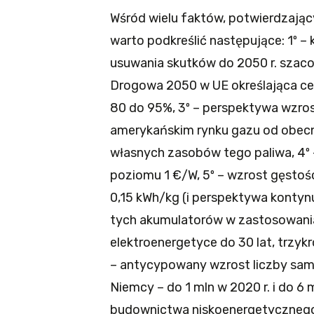
Wśród wielu faktów, potwierdzając
warto podkreślić następujące: 1º –
usuwania skutków do 2050 r. szaco
Drogowa 2050 w UE określająca cel
80 do 95%, 3º – perspektywa wzros
amerykańskim rynku gazu od obecn
własnych zasobów tego paliwa, 4º –
poziomu 1 €/W, 5º – wzrost gęstoś
0,15 kWh/kg (i perspektywa kontyn
tych akumulatorów w zastosowania
elektroenergetyce do 30 lat, trzyk
– antycypowany wzrost liczby samo
Niemcy – do 1 mln w 2020 r. i do 6 
budownictwa niskoenergetycznego