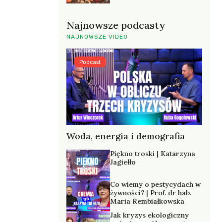
Najnowsze podcasty
NAJNOWSZE VIDEO
Podcast
Woda, energia i demografia
Piękno troski | Katarzyna
Jagiełło
Co wiemy o pestycydach w
żywności? | Prof. dr hab.
Maria Rembiałkowska
Jak kryzys ekologiczny