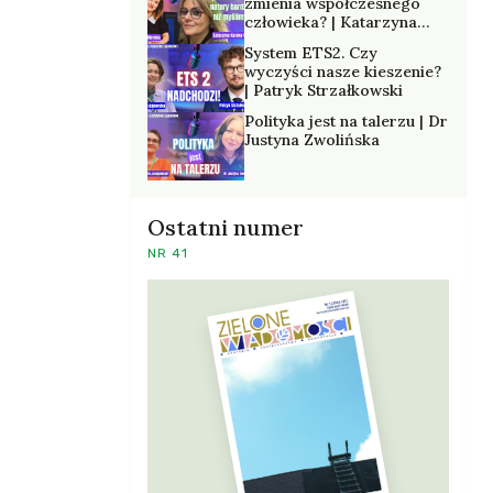
zmienia współczesnego
człowieka? | Katarzyna
Kurska-Wilk
System ETS2. Czy
wyczyści nasze kieszenie?
| Patryk Strzałkowski
Polityka jest na talerzu | Dr
Justyna Zwolińska
Ostatni numer
NR 41