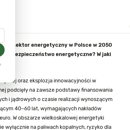
ki
 stać sektor energetyczny w Polsce w 2050
obie bezpieczeństwo energetyczne? W jaki
zyka.
o
pejskiej oraz eksplozja innowacyjności w
nej podcięły na zawsze podstawy finansowania
h i jądrowych o czasie realizacji wynoszącym
oszącym 40–60 lat, wymagających nakładów
euro. W obszarze wielkoskalowej energetyki
ie wyłącznie na paliwach kopalnych, ryzyko dla