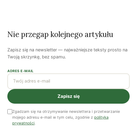
będzie ona sobie radzić ze zmiennymi poziomami
produkcji elektryczności ze źródeł odnawialnych, co w
efekcie przełoży się na niższe koszty zapewnienia
bezpieczeństwa energetycznego. Przyszłością
Nie przegap kolejnego artykułu
Energiewende jest elastyczny system energetyki
rozproszonej i ponadnarodowe sieci.
Zapisz się na newsletter — najważniejsze teksty prosto na
Twoją skrzynkę, bez spamu.
Tekst jest wstępem do publikacji Gerda
ADRES E-MAIL
Rosenkranza „Energiewende 2.0 – Aus
der Nische zum Mainstream” (Schriften
Zapisz się
zur Ökologie, t. 36), która ukazała się w
kwietniu 2014 r. Przeł. Rafał Jantarski.
Zgadzam się na otrzymywanie newslettera i przetwarzanie
mojego adresu e-mail w tym celu, zgodnie z
polityką
prywatności
.