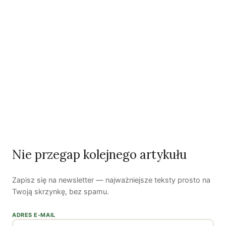
Nie przegap kolejnego artykułu
Zbudowana przez Williama Philipsa w 1949 r. maszyna MONIAC.
Zapisz się na newsletter — najważniejsze teksty prosto na
Hydrauliczny system i przepływająca plastykowymi rurkami woda
Twoją skrzynkę, bez spamu.
miały przedstawiać zależności występujące w gospodarce. (Fot.
Flickr.com/LSE Library)
ADRES E-MAIL