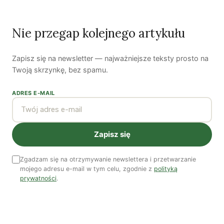
Czy AI wypije naszą wodę?
Dwugłos o sztuce i przyrodzie: Niebo
Nie przegap kolejnego artykułu
Koniec z „państwem w państwie”
Zapisz się na newsletter — najważniejsze teksty prosto na
Twoją skrzynkę, bez spamu.
Susza postępuje małymi krokami
ADRES E-MAIL
Odszedł nasz Przyjaciel Jerzy Andrzej Masłowski
Kooperatywa DOBRZE – Więcej niż sklep
Zapisz się
Zgadzam się na otrzymywanie newslettera i przetwarzanie
mojego adresu e-mail w tym celu, zgodnie z
polityką
Najnowsze podcasty
prywatności
.
NAJNOWSZE VIDEO
Podcast