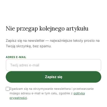
Nie przegap kolejnego artykułu
Theodota Nantsou
Zapisz się na newsletter — najważniejsze teksty prosto na
Theodota Nantsou pracuje w greckim oddziale WWF.
Twoją skrzynkę, bez spamu.
Zobacz wszystkie artykuły autora →
ADRES E-MAIL
Najnowsze artykuły
OSTATNIE PUBLIKACJE
Zapisz się
Zgadzam się na otrzymywanie newslettera i przetwarzanie
mojego adresu e-mail w tym celu, zgodnie z
polityką
prywatności
.