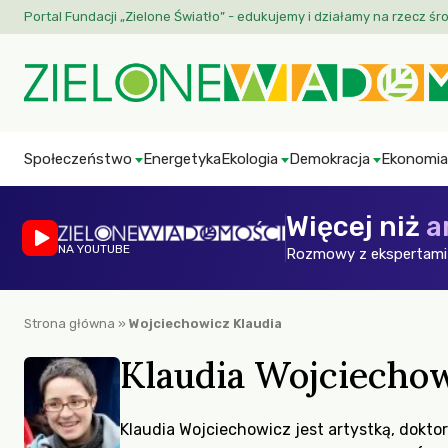
Portal Fundacji „Zielone Światło” - edukujemy i działamy na rzecz śr
Społeczeństwo
Energetyka
Ekologia
Demokracja
Ekonomia
Więcej niż
a
NA YOUTUBE
Rozmowy z ekspertami 
Strona główna
»
Wojciechowicz Klaudia
Klaudia Wojciecho
Klaudia Wojciechowicz jest artystką, dokt