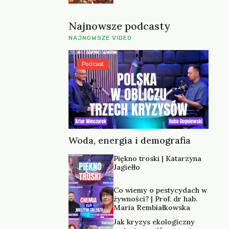
Najnowsze podcasty
NAJNOWSZE VIDEO
Podcast
Woda, energia i demografia
Piękno troski | Katarzyna
Jagiełło
Co wiemy o pestycydach w
żywności? | Prof. dr hab.
Maria Rembiałkowska
Jak kryzys ekologiczny