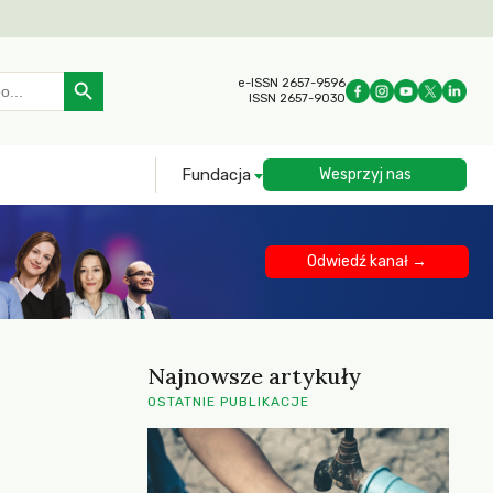
Search Button
e-ISSN 2657-9596
ISSN 2657-9030
Fundacja
Wesprzyj nas
Odwiedź kanał →
Najnowsze artykuły
OSTATNIE PUBLIKACJE