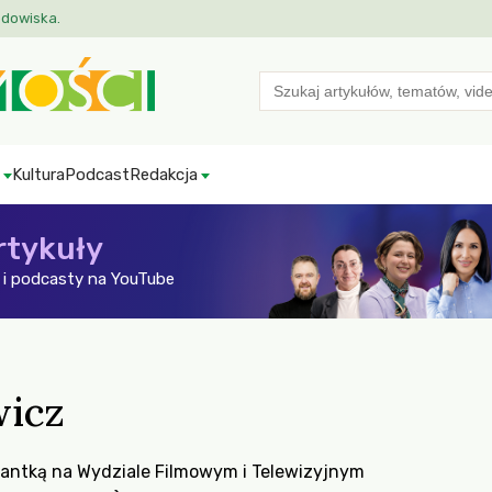
odowiska.
Search
for:
Kultura
Podcast
Redakcja
rtykuły
i podcasty na YouTube
wicz
orantką na Wydziale Filmowym i Telewizyjnym