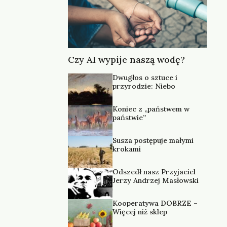
Czy AI wypije naszą wodę?
Dwugłos o sztuce i
przyrodzie: Niebo
Koniec z „państwem w
państwie”
Susza postępuje małymi
krokami
Odszedł nasz Przyjaciel
Jerzy Andrzej Masłowski
Kooperatywa DOBRZE –
Więcej niż sklep