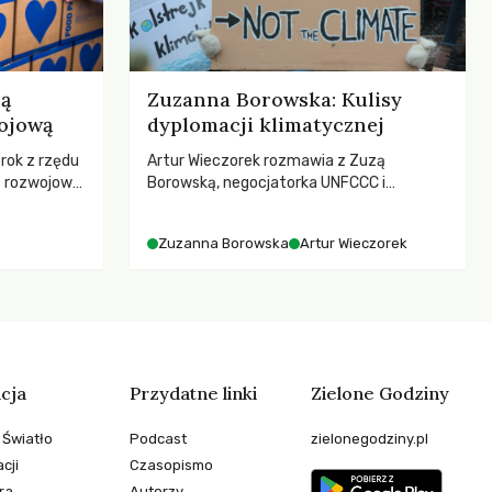
ją
Zuzanna Borowska: Kulisy
ojową
dyplomacji klimatycznej
 rok z rzędu
Artur Wieczorek rozmawia z Zuzą
c rozwojową
Borowską, negocjatorka UNFCCC i
ch OECD za
YOUNGO – o kuluarach COP, tokenizmie,
kże wsparcie
różnorodności i nadziei pokładanej w
Zuzanna Borowska
Artur Wieczorek
ujących, a
ruchach klimatycznych
sze
e będą
 świata
stwem?
cja
Przydatne linki
Zielone Godziny
 Światło
Podcast
zielonegodziny.pl
cji
Czasopismo
ra
Autorzy