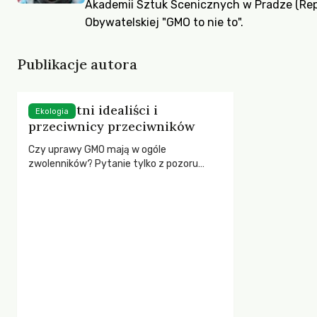
Akademii Sztuk Scenicznych w Pradze (Repu
Obywatelskiej "GMO to nie to".
Publikacje autora
Szlachetni idealiści i
Ekologia
przeciwnicy przeciwników
Czy uprawy GMO mają w ogóle
zwolenników? Pytanie tylko z pozoru
absurdalne; dyskusja od dawna już nie
toczy się między zwolennikami i
przeciwnikami GMO, lecz między
przeciwnikami GMO i przeciwnikami owych
przeciwników.