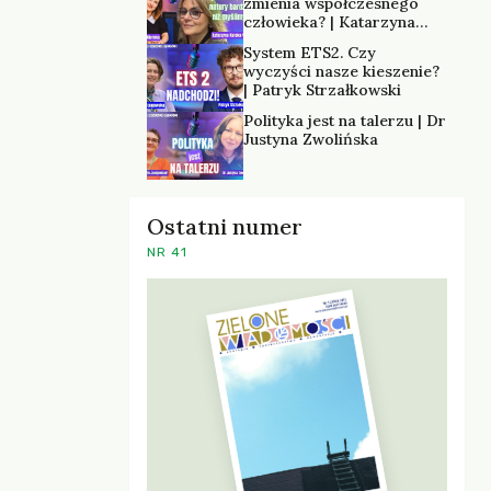
zmienia współczesnego
człowieka? | Katarzyna
Kurska-Wilk
System ETS2. Czy
wyczyści nasze kieszenie?
| Patryk Strzałkowski
Polityka jest na talerzu | Dr
Justyna Zwolińska
Ostatni numer
NR 41