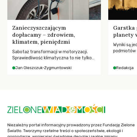
Zanieczyszczającym
Garstka 
dopłacamy – zdrowiem,
planety 
klimatem, pieniędzmi
Wyniki są j
podmiotów 
Sabotaż transformacji w motoryzacji.
globalnych e
Sprawiedliwość klimatyczna to nie tylko
kwestia tego, kto emituje, a raczej – kto
Jan Oleszczuk-Zygmuntowski
Redakcja
ponosi konsekwencje globalnego
ocieplenia.
Niezależny portal informacyjny prowadzony przez Fundację Zielone
Światło. Tworzymy rzetelne treści o społeczeństwie, ekologii i
gospodarce, wspierając świadome decyzje i realne zmiany.