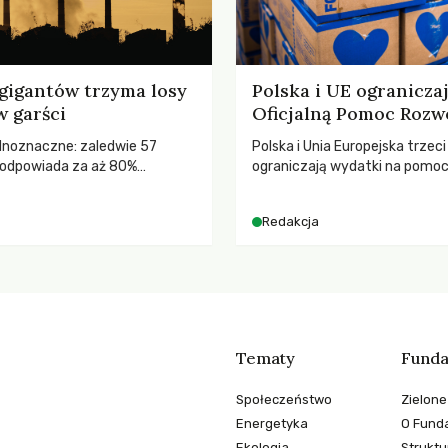
gigantów trzyma losy
Polska i UE ogranicza
w garści
Oficjalną Pomoc Rozw
ednoznaczne: zaledwie 57
Polska i Unia Europejska trzeci
odpowiada za aż 80%
ograniczają wydatki na pomo
misji CO2.
– wynika z najnowszych dany
2025 rok. Spadki obejmują ta
Redakcja
dla krajów najbardziej potrzeb
globalnie odnotowano najwięk
tąpnięcie ODA w historii. Jaki
konsekwencje tych decyzji dla
dotkniętego kryzysami i ubó
Tematy
Funda
Społeczeństwo
Zielone
Energetyka
O Funda
Ekologia
Struktu