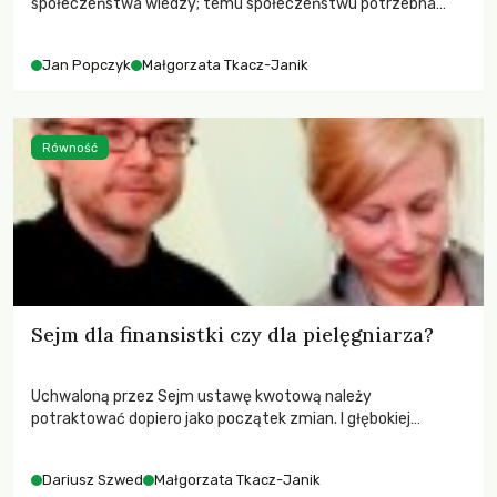
społeczeństwa wiedzy; temu społeczeństwu potrzebna
jest zupełnie inna energetyka”. Z prof. JANEM POPCZYKIEM,
wybitnym specjalistą w zakresie projektowania i rozwoju
Jan Popczyk
Małgorzata Tkacz-Janik
systemów energetycznych rozmawia przewodnicząca
Zielonych 2004, dr Małgorzata Tkacz-Janik.
Równość
Sejm dla finansistki czy dla pielęgniarza?
Uchwaloną przez Sejm ustawę kwotową należy
potraktować dopiero jako początek zmian. I głębokiej
reformy państwa. Inaczej nici z całej pensji, połowy władzy,
nie mówiąc już o godności.
Dariusz Szwed
Małgorzata Tkacz-Janik