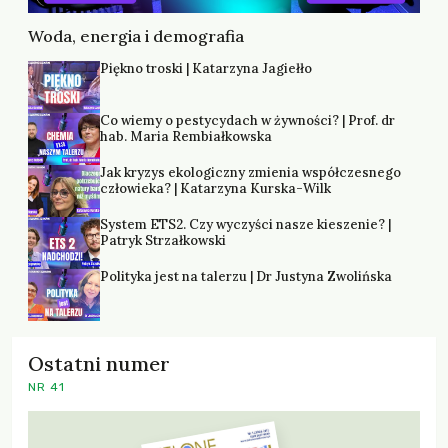
Woda, energia i demografia
Piękno troski | Katarzyna Jagiełło
Co wiemy o pestycydach w żywności? | Prof. dr
hab. Maria Rembiałkowska
Jak kryzys ekologiczny zmienia współczesnego
człowieka? | Katarzyna Kurska-Wilk
System ETS2. Czy wyczyści nasze kieszenie? |
Patryk Strzałkowski
Polityka jest na talerzu | Dr Justyna Zwolińska
Ostatni numer
NR 41