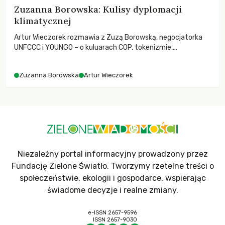
Zuzanna Borowska: Kulisy dyplomacji
klimatycznej
Artur Wieczorek rozmawia z Zuzą Borowską, negocjatorka
UNFCCC i YOUNGO – o kuluarach COP, tokenizmie,
różnorodności i nadziei pokładanej w ruchach klimatycznych
Zuzanna Borowska
Artur Wieczorek
Niezależny portal informacyjny prowadzony przez
Fundację Zielone Światło. Tworzymy rzetelne treści o
społeczeństwie, ekologii i gospodarce, wspierając
świadome decyzje i realne zmiany.
e-ISSN 2657-9596
ISSN 2657-9030