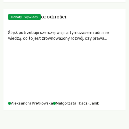
Energia różnorodności
Debaty i wywiady
Śląsk potrzebuje szerszej wizji, a tymczasem radni nie
wiedzą, co to jest zrównoważony rozwój, czy prawa
człowieka. Z dr MAŁGORZATĄ TKACZ-JANIK, radną sejmiku
województwa śląskiego rozmawia Aleksandra Kretkowska
Aleksandra Kretkowska
Małgorzata Tkacz-Janik