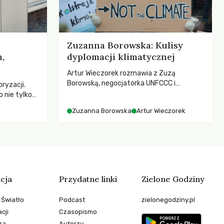
Zuzanna Borowska: Kulisy
,
dyplomacji klimatycznej
Artur Wieczorek rozmawia z Zuzą
Borowską, negocjatorka UNFCCC i
ryzacji.
YOUNGO – o kuluarach COP, tokenizmie,
 nie tylko
różnorodności i nadziei pokładanej w
czej – kto
Zuzanna Borowska
Artur Wieczorek
ruchach klimatycznych
go
cja
Przydatne linki
Zielone Godziny
 Światło
Podcast
zielonegodziny.pl
cji
Czasopismo
ra
Autorzy