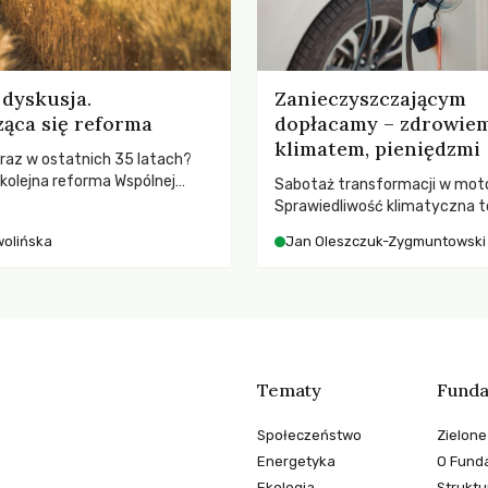
dyskusja.
Zanieczyszczającym
ąca się reforma
dopłacamy – zdrowiem
klimatem, pieniędzmi
ż raz w ostatnich 35 latach?
 kolejna reforma Wspólnej
Sabotaż transformacji w moto
nej (WPR) mająca chronić
Sprawiedliwość klimatyczna to
odpowiadać na potrzeby
kwestia tego, kto emituje, a ra
wolińska
Jan Oleszczuk-Zygmuntowski
ponosi konsekwencje globalne
ocieplenia.
Tematy
Funda
Społeczeństwo
Zielone
Energetyka
O Funda
Ekologia
Struktu