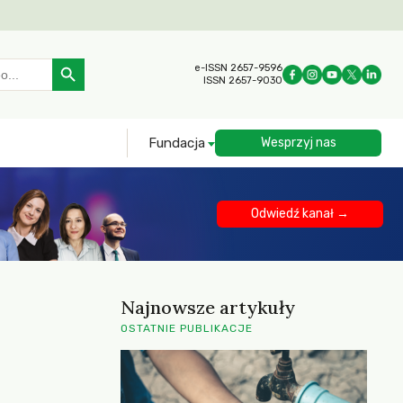
Search Button
e-ISSN 2657-9596
ISSN 2657-9030
Fundacja
Wesprzyj nas
Odwiedź kanał →
Najnowsze artykuły
OSTATNIE PUBLIKACJE