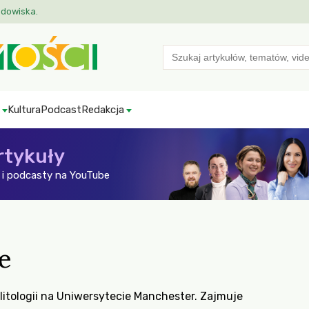
odowiska.
Search
for:
Kultura
Podcast
Redakcja
rtykuły
i podcasty na YouTube
e
litologii na Uniwersytecie Manchester. Zajmuje