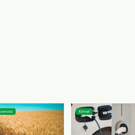
 żywność
Klimat