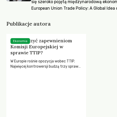
się szeroko pojętą międzynarodową ekonomi
European Union Trade Policy: A Global Idea 
Publikacje autora
Czy wierzyć zapewnieniom
Ekonomia
Komisji Europejskiej w
sprawie TTIP?
W Europie rośnie opozycja wobec TTIP.
Najwięcej kontrowersji budzą trzy sprawy:
arbitraż inwestycyjny, groźba liberalizacji
usług publicznych oraz bezpieczeństwo
żywności. Komisja Europejska uspokaja…