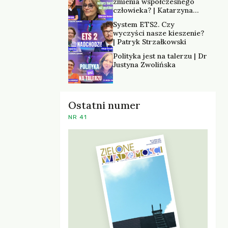
zmienia współczesnego
człowieka? | Katarzyna
Kurska-Wilk
System ETS2. Czy
wyczyści nasze kieszenie?
| Patryk Strzałkowski
Polityka jest na talerzu | Dr
Justyna Zwolińska
Ostatni numer
NR 41