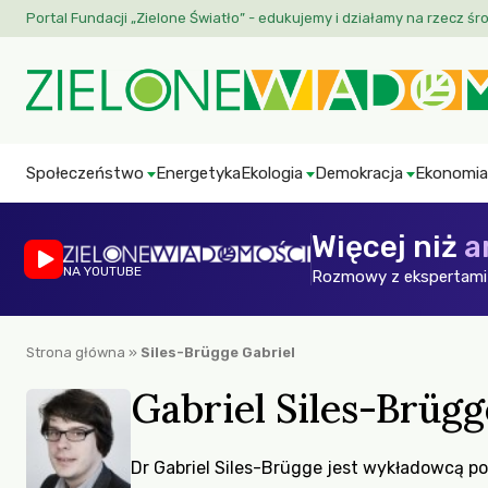
Portal Fundacji „Zielone Światło” - edukujemy i działamy na rzecz śr
Społeczeństwo
Energetyka
Ekologia
Demokracja
Ekonomia
Więcej niż
a
NA YOUTUBE
Rozmowy z ekspertami 
Strona główna
»
Siles-Brügge Gabriel
Gabriel Siles-Brügg
Dr Gabriel Siles-Brügge jest wykładowcą po