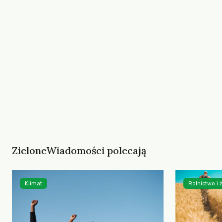
ZieloneWiadomości polecają
Klimat
Rolnictwo i