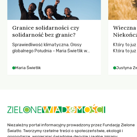
Granice solidarności czy
Wieczna 
solidarność bez granic?
Niekończ
Sprawiedliwość klimatyczna. Głosy
Który to ju
globalnego Południa – Maria Świetlik w
Która to już
rozmowach o prawach pracowniczych w
Polityki Rol
czasach globalnych podziałów.
rolników i 
Maria Świetlik
Justyna Z
społeczne?
Niezależny portal informacyjny prowadzony przez Fundację Zielone
Światło. Tworzymy rzetelne treści o społeczeństwie, ekologii i
gospodarce, wspierając świadome decyzje i realne zmiany.