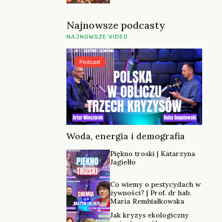
Najnowsze podcasty
NAJNOWSZE VIDEO
Podcast
Woda, energia i demografia
Piękno troski | Katarzyna
Jagiełło
Co wiemy o pestycydach w
żywności? | Prof. dr hab.
Maria Rembiałkowska
Jak kryzys ekologiczny