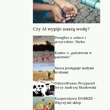
Czy AI wypije naszą wodę?
Dwugłos o sztuce i
przyrodzie: Niebo
Koniec z „państwem w
państwie”
Susza postępuje małymi
krokami
Odszedł nasz Przyjaciel
Jerzy Andrzej Masłowski
Kooperatywa DOBRZE –
Więcej niż sklep