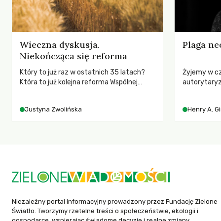
Wieczna dyskusja.
Plaga ne
Niekończąca się reforma
Który to już raz w ostatnich 35 latach?
Żyjemy w c
Która to już kolejna reforma Wspólnej
autorytary
Polityki Rolnej (WPR) mająca chronić
pedagog Hen
rolników i odpowiadać na potrzeby
korporacyjn
Justyna Zwolińska
Henry A. G
społeczne?
społeczeńs
uniwersytet
wychowają 
Niezależny portal informacyjny prowadzony przez Fundację Zielone
Światło. Tworzymy rzetelne treści o społeczeństwie, ekologii i
gospodarce, wspierając świadome decyzje i realne zmiany.