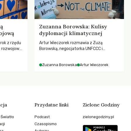
ją
Zuzanna Borowska: Kulisy
ojową
dyplomacji klimatycznej
 rok z rzędu
Artur Wieczorek rozmawia z Zuzą
c rozwojową
Borowską, negocjatorka UNFCCC i
ch OECD za
YOUNGO – o kuluarach COP, tokenizmie,
kże wsparcie
różnorodności i nadziei pokładanej w
Zuzanna Borowska
Artur Wieczorek
ujących, a
ruchach klimatycznych
sze
e będą
 świata
stwem?
cja
Przydatne linki
Zielone Godziny
 Światło
Podcast
zielonegodziny.pl
cji
Czasopismo
ra
Autorzy