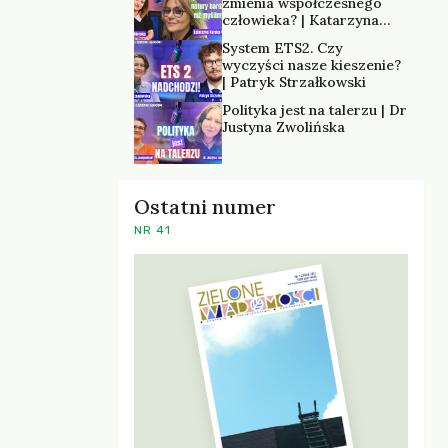
zmienia współczesnego
człowieka? | Katarzyna
Kurska-Wilk
System ETS2. Czy
wyczyści nasze kieszenie?
| Patryk Strzałkowski
Polityka jest na talerzu | Dr
Justyna Zwolińska
Ostatni numer
NR 41