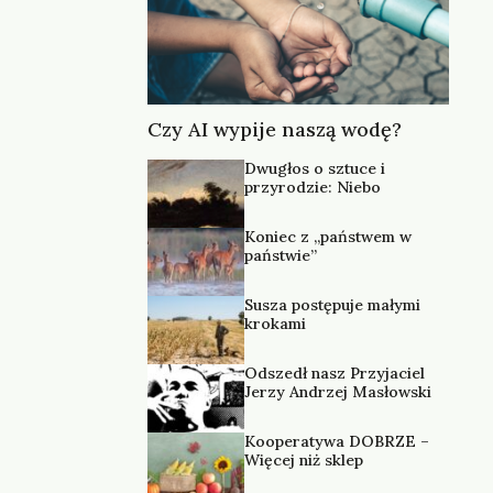
Czy AI wypije naszą wodę?
Dwugłos o sztuce i
przyrodzie: Niebo
Koniec z „państwem w
państwie”
Susza postępuje małymi
krokami
Odszedł nasz Przyjaciel
Jerzy Andrzej Masłowski
Kooperatywa DOBRZE –
Więcej niż sklep