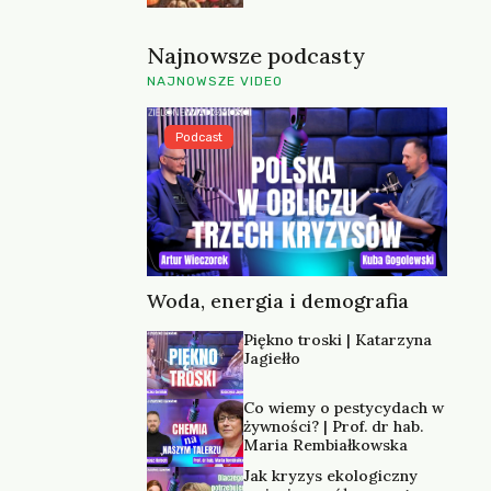
Najnowsze podcasty
NAJNOWSZE VIDEO
Podcast
Woda, energia i demografia
Piękno troski | Katarzyna
Jagiełło
Co wiemy o pestycydach w
żywności? | Prof. dr hab.
Maria Rembiałkowska
Jak kryzys ekologiczny