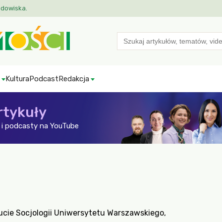
odowiska.
Search
for:
Kultura
Podcast
Redakcja
rtykuły
i podcasty na YouTube
ucie Socjologii Uniwersytetu Warszawskiego,