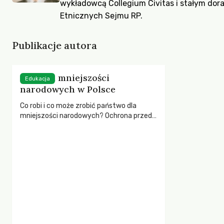
wykładowcą Collegium Civitas i stałym dor
Etnicznych Sejmu RP.
Publikacje autora
Oświata mniejszości
Edukacja
narodowych w Polsce
Co robi i co może zrobić państwo dla
mniejszości narodowych? Ochrona przed
spontaniczną presją asymilacyjną,
ułatwianie integracji z polskim
społeczeństwem, edukowanie większości
i o kulturze mniejszości – to tylko niektóre
z listy zadań.