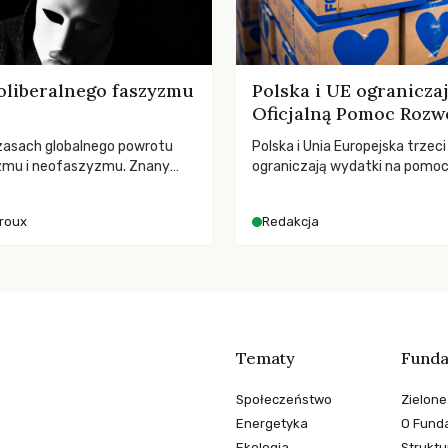
oliberalnego faszyzmu
Polska i UE ogranicza
Oficjalną Pomoc Rozw
zasach globalnego powrotu
Polska i Unia Europejska trzeci
zmu i neofaszyzmu. Znany
ograniczają wydatki na pomo
ry A. Giroux ostrzega przed
– wynika z najnowszych dany
ą tyranią niszczącą
2025 rok. Spadki obejmują ta
iroux
Redakcja
two. Czy współczesne
dla krajów najbardziej potrzeb
y obronią swoją niezależność i
globalnie odnotowano najwięk
świadomych obywateli?
tąpnięcie ODA w historii. Jaki
konsekwencje tych decyzji dla
dotkniętego kryzysami i ubó
Tematy
Funda
Społeczeństwo
Zielone
Energetyka
O Funda
Ekologia
Struktu