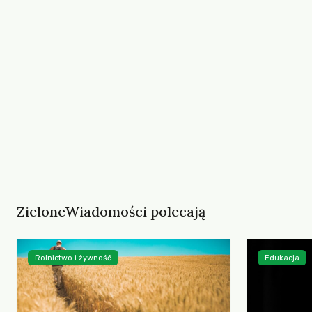
ZieloneWiadomości polecają
Rolnictwo i żywność
Edukacja