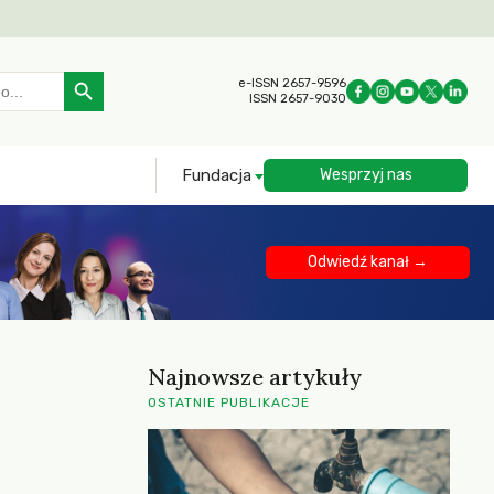
Search Button
e-ISSN 2657-9596
ISSN 2657-9030
Fundacja
Wesprzyj nas
Odwiedź kanał →
Najnowsze artykuły
OSTATNIE PUBLIKACJE