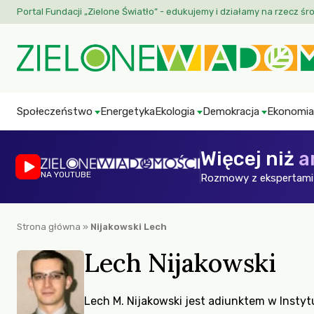
Portal Fundacji „Zielone Światło” - edukujemy i działamy na rzecz śr
Społeczeństwo
Energetyka
Ekologia
Demokracja
Ekonomia
Więcej niż
a
NA YOUTUBE
Rozmowy z ekspertami 
Strona główna
»
Nijakowski Lech
Lech Nijakowski
Lech M. Nijakowski jest adiunktem w Instyt