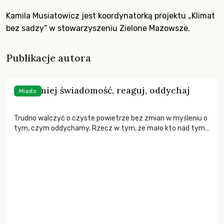
Kamila Musiatowicz jest koordynatorką projektu „Klimat
bez sadzy” w stowarzyszeniu Zielone Mazowsze.
Publikacje autora
Myśl, miej świadomość, reaguj, oddychaj
Miasto
Trudno walczyć o czyste powietrze bez zmian w myśleniu o
tym, czym oddychamy. Rzecz w tym, że mało kto nad tym
się zastanawia. A jeśli Kowalski nie zastanawia się, czy ten
dym z rury samochodu nie truje jego samego i jego dzieci, to
nie zrobi nic. Nie zgłosi, nie pójdzie, nie zareaguje.