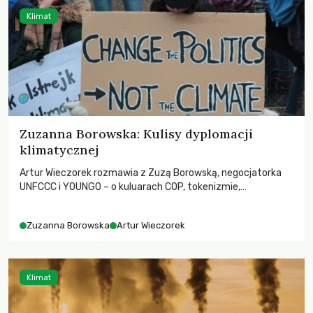
Klimat
Zuzanna Borowska: Kulisy dyplomacji
klimatycznej
Artur Wieczorek rozmawia z Zuzą Borowską, negocjatorka
UNFCCC i YOUNGO – o kuluarach COP, tokenizmie,
różnorodności i nadziei pokładanej w ruchach klimatycznych
Zuzanna Borowska
Artur Wieczorek
Klimat