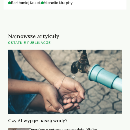
Bartłomiej Kozek
Michelle Murphy
Najnowsze artykuły
OSTATNIE PUBLIKACJE
Czy AI wypije naszą wodę?
Dwugłos o sztuce i przyrodzie: Niebo