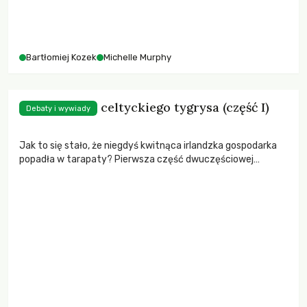
Bartłomiej Kozek
Michelle Murphy
Kręte ścieżki celtyckiego tygrysa (część I)
Debaty i wywiady
Jak to się stało, że niegdyś kwitnąca irlandzka gospodarka
popadła w tarapaty? Pierwsza część dwuczęściowej
rozmowy o polityce gospodarczej Irlandii i jej społecznych
skutkach.