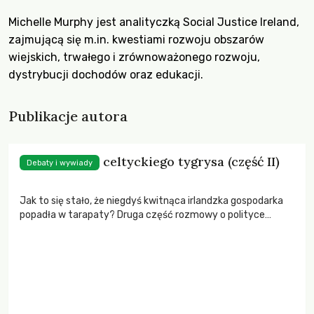
Michelle Murphy jest analityczką Social Justice Ireland,
zajmującą się m.in. kwestiami rozwoju obszarów
wiejskich, trwałego i zrównoważonego rozwoju,
dystrybucji dochodów oraz edukacji.
Publikacje autora
Kręte ścieżki celtyckiego tygrysa (część II)
Debaty i wywiady
Jak to się stało, że niegdyś kwitnąca irlandzka gospodarka
popadła w tarapaty? Druga część rozmowy o polityce
gospodarczej Irlandii i jej skutkach.