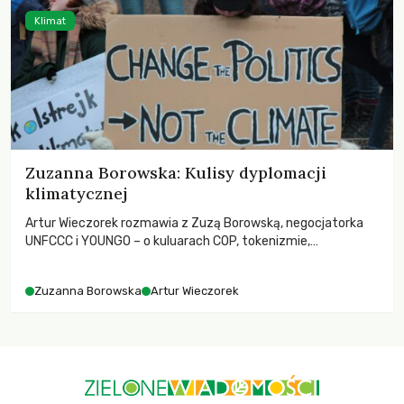
Klimat
Zuzanna Borowska: Kulisy dyplomacji
klimatycznej
Artur Wieczorek rozmawia z Zuzą Borowską, negocjatorka
UNFCCC i YOUNGO – o kuluarach COP, tokenizmie,
różnorodności i nadziei pokładanej w ruchach klimatycznych
Zuzanna Borowska
Artur Wieczorek