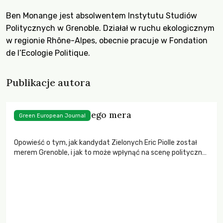
Ben Monange jest absolwentem Instytutu Studiów
Politycznych w Grenoble. Działał w ruchu ekologicznym
w regionie Rhône-Alpes, obecnie pracuje w Fondation
de l’Ecologie Politique.
Publikacje autora
Jak wybrać zielonego mera
Green European Journal
Opowieść o tym, jak kandydat Zielonych Eric Piolle został
merem Grenoble, i jak to może wpłynąć na scenę polityczną
we Francji.