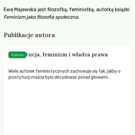
Ewa Majewska jest filozofką, feministką, autorką książki
Feminizm jako filozofia społeczna
.
Publikacje autora
Prostytucja, feminizm i władza prawa
Kultura
Wiele autorek feministycznych zachowuje się tak, jakby o
prostytucji można było decydować ponad głowami
zajmujących się nią osób. Inne uważają, że prostytucja to
praca jak każda inna. Jeszcze inne próbują niuansować swoje
podejście… Feministyczne debaty o prostytucji omawia Ewa
Majewska.