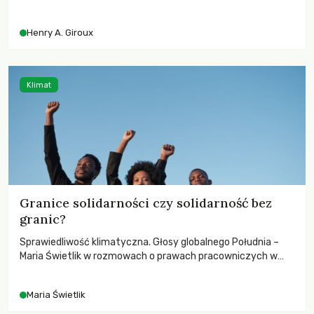
przed korporacyjną tyranią niszczącą społeczeństwo. Czy
współczesne uniwersytety obronią swoją niezależność i
Henry A. Giroux
wychowają świadomych obywateli?
Klimat
Granice solidarności czy solidarność bez
granic?
Sprawiedliwość klimatyczna. Głosy globalnego Południa –
Maria Świetlik w rozmowach o prawach pracowniczych w
czasach globalnych podziałów.
Maria Świetlik