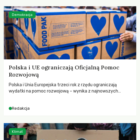
Demokracja
Polska i UE ograniczają Oficjalną Pomoc
Rozwojową
Polska i Unia Europejska trzeci rok z rzędu ograniczają
wydatki na pomoc rozwojową – wynika z najnowszych
danych OECD za 2025 rok. Spadki obejmują także wsparcie
dla krajów najbardziej potrzebujących, a globalnie
Redakcja
odnotowano największe tąpnięcie ODA w historii. Jakie będą
konsekwencje tych decyzji dla świata dotkniętego
kryzysami i ubóstwem?
Klimat