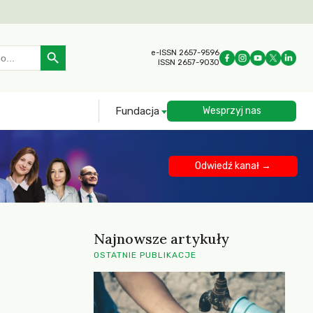
Search Button
e-ISSN 2657-9596
ISSN 2657-9030
Fundacja
Wesprzyj nas
Odwiedź kanał →
Najnowsze artykuły
OSTATNIE PUBLIKACJE