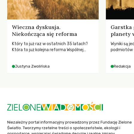
Wieczna dyskusja.
Garstka 
Niekończąca się reforma
planety 
Który to już raz w ostatnich 35 latach?
Wyniki są j
Która to już kolejna reforma Wspólnej
podmiotów 
Polityki Rolnej (WPR) mająca chronić
globalnych e
rolników i odpowiadać na potrzeby
Justyna Zwolińska
Redakcja
społeczne?
Niezależny portal informacyjny prowadzony przez Fundację Zielone
Światło. Tworzymy rzetelne treści o społeczeństwie, ekologii i
gospodarce, wspierając świadome decyzje i realne zmiany.