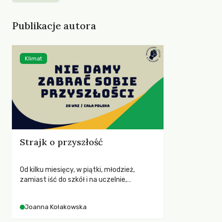
Publikacje autora
Klimat
Strajk o przyszłość
Od kilku miesięcy, w piątki, młodzież,
zamiast iść do szkół i na uczelnie,
wychodzi na ulice, by wziąć udział w
strajku szkolnym dla klimatu.
Joanna Kołakowska