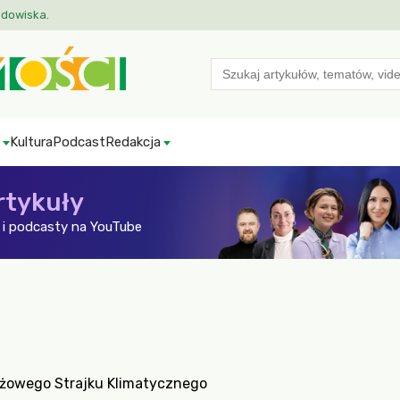
odowiska.
Search
for:
Kultura
Podcast
Redakcja
rtykuły
i podcasty na YouTube
eżowego Strajku Klimatycznego