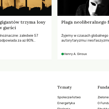
gigantów trzyma losy
Plaga neoliberalnego
w garści
ednoznaczne: zaledwie 57
Żyjemy w czasach globalnego
odpowiada za aż 80%
autorytaryzmu i neofaszyzm
misji CO2.
pedagog Henry A. Giroux ostr
korporacyjną tyranią niszczą
Henry A. Giroux
społeczeństwo. Czy współcz
uniwersytety obronią swoją ni
wychowają świadomych obywa
Tematy
Funda
Społeczeństwo
Zielone
Energetyka
O Funda
Ekologia
Struktu