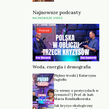
Najnowsze podcasty
NAJNOWSZE VIDEO
Podcast
Woda, energia i demografia
Piękno troski | Katarzyna
Jagiełło
Co wiemy o pestycydach w
żywności? | Prof. dr hab.
Maria Rembiałkowska
Jak kryzys ekologiczny