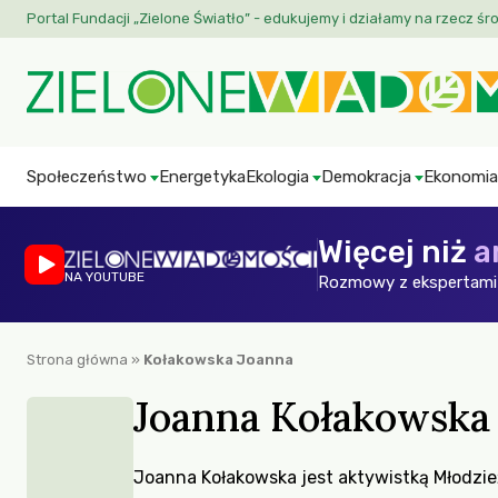
Portal Fundacji „Zielone Światło” - edukujemy i działamy na rzecz śr
Społeczeństwo
Energetyka
Ekologia
Demokracja
Ekonomia
Więcej niż
a
NA YOUTUBE
Rozmowy z ekspertami 
Strona główna
»
Kołakowska Joanna
Joanna Kołakowska
Joanna Kołakowska jest aktywistką Młodzi