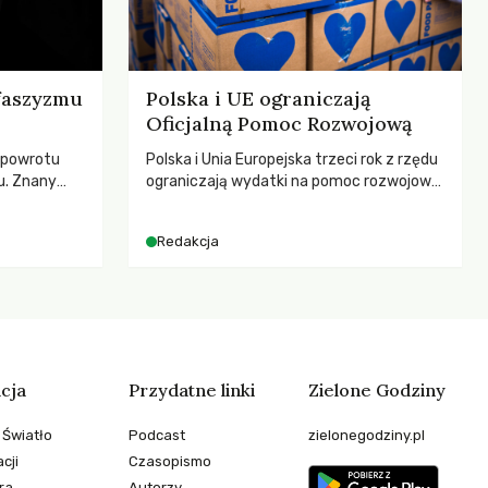
 faszyzmu
Polska i UE ograniczają
Oficjalną Pomoc Rozwojową
 powrotu
Polska i Unia Europejska trzeci rok z rzędu
u. Znany
ograniczają wydatki na pomoc rozwojową
zega przed
– wynika z najnowszych danych OECD za
cą
2025 rok. Spadki obejmują także wsparcie
Redakcja
esne
dla krajów najbardziej potrzebujących, a
ezależność i
globalnie odnotowano największe
teli?
tąpnięcie ODA w historii. Jakie będą
konsekwencje tych decyzji dla świata
dotkniętego kryzysami i ubóstwem?
cja
Przydatne linki
Zielone Godziny
 Światło
Podcast
zielonegodziny.pl
cji
Czasopismo
ra
Autorzy