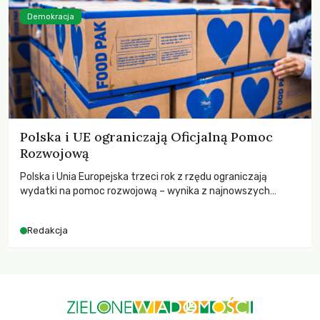
Demokracja
Polska i UE ograniczają Oficjalną Pomoc
Rozwojową
Polska i Unia Europejska trzeci rok z rzędu ograniczają
wydatki na pomoc rozwojową – wynika z najnowszych
danych OECD za 2025 rok. Spadki obejmują także wsparcie
dla krajów najbardziej potrzebujących, a globalnie
Redakcja
odnotowano największe tąpnięcie ODA w historii. Jakie będą
konsekwencje tych decyzji dla świata dotkniętego
kryzysami i ubóstwem?