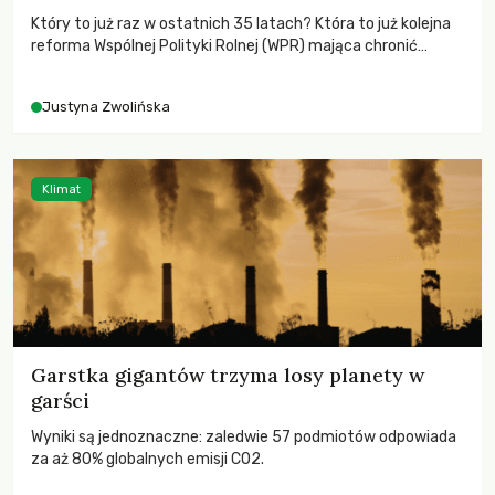
Który to już raz w ostatnich 35 latach? Która to już kolejna
reforma Wspólnej Polityki Rolnej (WPR) mająca chronić
rolników i odpowiadać na potrzeby społeczne?
Justyna Zwolińska
Klimat
Garstka gigantów trzyma losy planety w
garści
Wyniki są jednoznaczne: zaledwie 57 podmiotów odpowiada
za aż 80% globalnych emisji CO2.