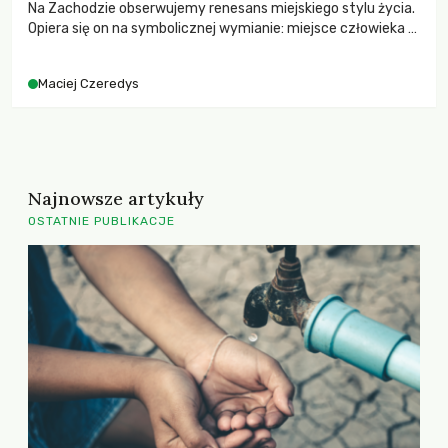
Na Zachodzie obserwujemy renesans miejskiego stylu życia.
Opiera się on na symbolicznej wymianie: miejsce człowieka z
samochodem zajmuje człowiek bez samochodu.
Tymczasem w Polsce wciąż brak krytycznej refleksji
Maciej Czeredys
dotyczącej miasta „nie dla pieszych”.
Najnowsze artykuły
OSTATNIE PUBLIKACJE