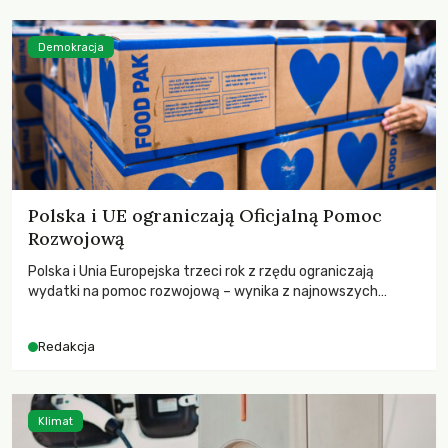
Demokracja
Polska i UE ograniczają Oficjalną Pomoc
Rozwojową
Polska i Unia Europejska trzeci rok z rzędu ograniczają
wydatki na pomoc rozwojową – wynika z najnowszych
danych OECD za 2025 rok. Spadki obejmują także wsparcie
dla krajów najbardziej potrzebujących, a globalnie
Redakcja
odnotowano największe tąpnięcie ODA w historii. Jakie będą
konsekwencje tych decyzji dla świata dotkniętego
kryzysami i ubóstwem?
Klimat