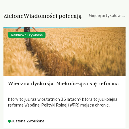
ZieloneWiadomości polecają
Więcej artykułów →
Rolnictwo i żywność
Wieczna dyskusja. Niekończąca się reforma
Który to już raz w ostatnich 35 latach? Która to już kolejna
reforma Wspólnej Polityki Rolnej (WPR) mająca chronić
rolników i odpowiadać na potrzeby społeczne?
Justyna Zwolińska