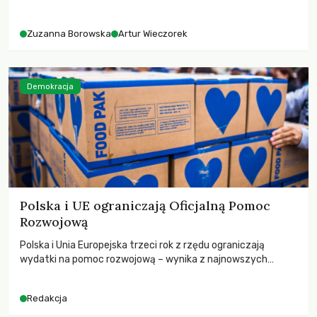
różnorodności i nadziei pokładanej w ruchach klimatycznych
Zuzanna Borowska
Artur Wieczorek
Demokracja
Polska i UE ograniczają Oficjalną Pomoc
Rozwojową
Polska i Unia Europejska trzeci rok z rzędu ograniczają
wydatki na pomoc rozwojową – wynika z najnowszych
danych OECD za 2025 rok. Spadki obejmują także wsparcie
dla krajów najbardziej potrzebujących, a globalnie
Redakcja
odnotowano największe tąpnięcie ODA w historii. Jakie będą
konsekwencje tych decyzji dla świata dotkniętego