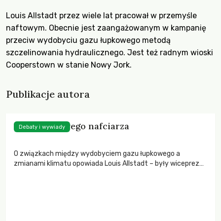
Louis Allstadt przez wiele lat pracował w przemyśle
naftowym. Obecnie jest zaangażowanym w kampanię
przeciw wydobyciu gazu łupkowego metodą
szczelinowania hydraulicznego. Jest też radnym wioski
Cooperstown w stanie Nowy Jork.
Publikacje autora
Opowieść byłego nafciarza
Debaty i wywiady
O związkach między wydobyciem gazu łupkowego a
zmianami klimatu opowiada Louis Allstadt – były wiceprezes
Mobil Oli, a obecnie aktywista ruchu przeciwko
szczelinowaniu hydraulicznego w USA – w rozmowie z Ellen
Cantarow.