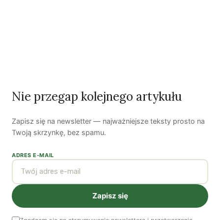
Odszedł nasz Przyjaciel Jerzy Andrzej Masłowski
Kooperatywa DOBRZE – Więcej niż sklep
Najnowsze podcasty
NAJNOWSZE VIDEO
Nie przegap kolejnego artykułu
Podcast
Zapisz się na newsletter — najważniejsze teksty prosto na
Twoją skrzynkę, bez spamu.
ADRES E-MAIL
Zapisz się