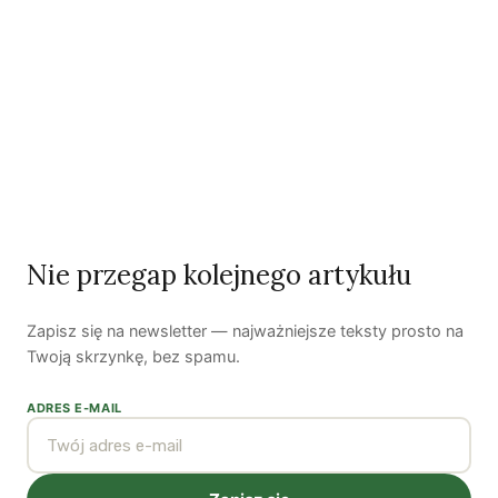
Koniec z „państwem w państwie”
Susza postępuje małymi krokami
Odszedł nasz Przyjaciel Jerzy Andrzej Masłowski
Kooperatywa DOBRZE – Więcej niż sklep
Nie przegap kolejnego artykułu
Najnowsze podcasty
NAJNOWSZE VIDEO
Zapisz się na newsletter — najważniejsze teksty prosto na
Twoją skrzynkę, bez spamu.
Podcast
ADRES E-MAIL