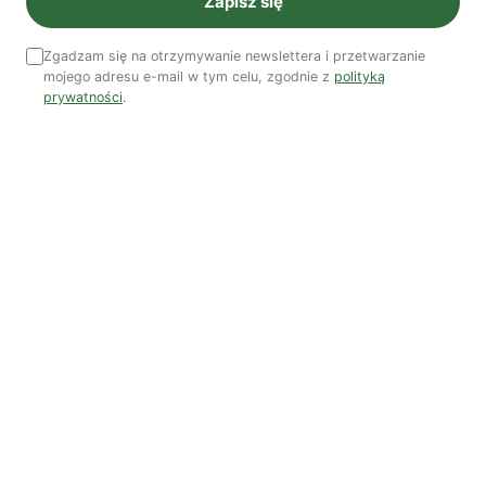
Zapisz się
Zgadzam się na otrzymywanie newslettera i przetwarzanie
mojego adresu e-mail w tym celu, zgodnie z
polityką
prywatności
.
Woda, energia i demografia
Piękno troski | Katarzyna Jagiełło
Co wiemy o pestycydach w żywności? | Prof. dr
hab. Maria Rembiałkowska
Jak kryzys ekologiczny zmienia współczesnego
człowieka? | Katarzyna Kurska-Wilk
System ETS2. Czy wyczyści nasze kieszenie? |
Patryk Strzałkowski
Polityka jest na talerzu | Dr Justyna Zwolińska
Ostatni numer